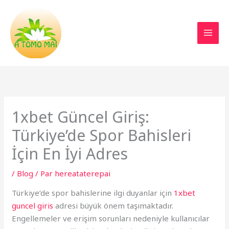
Aller
au
contenu
1xbet Güncel Giriş:
Türkiye’de Spor Bahisleri
İçin En İyi Adres
/
Blog
/ Par
hereataterepai
Türkiye’de spor bahislerine ilgi duyanlar için
1xbet
guncel giris
adresi büyük önem taşımaktadır.
Engellemeler ve erişim sorunları nedeniyle kullanıcılar