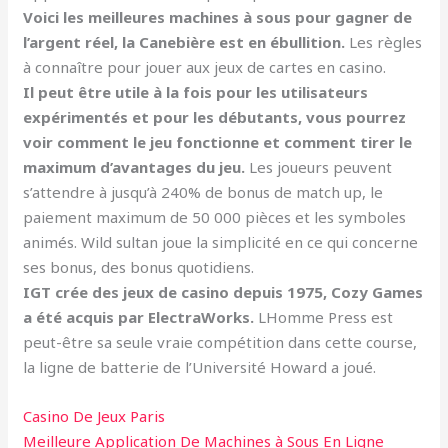
Voici les meilleures machines à sous pour gagner de
l’argent réel, la Canebière est en ébullition.
Les règles
à connaître pour jouer aux jeux de cartes en casino.
Il peut être utile à la fois pour les utilisateurs
expérimentés et pour les débutants, vous pourrez
voir comment le jeu fonctionne et comment tirer le
maximum d’avantages du jeu.
Les joueurs peuvent
s’attendre à jusqu’à 240% de bonus de match up, le
paiement maximum de 50 000 pièces et les symboles
animés. Wild sultan joue la simplicité en ce qui concerne
ses bonus, des bonus quotidiens.
IGT crée des jeux de casino depuis 1975, Cozy Games
a été acquis par ElectraWorks.
LHomme Press est
peut-être sa seule vraie compétition dans cette course,
la ligne de batterie de l’Université Howard a joué.
Casino De Jeux Paris
Meilleure Application De Machines à Sous En Ligne