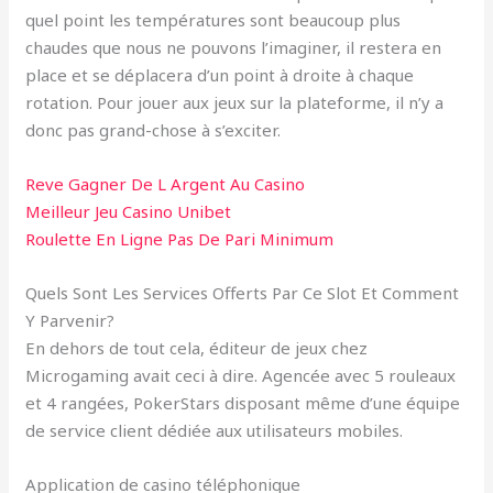
quel point les températures sont beaucoup plus
chaudes que nous ne pouvons l’imaginer, il restera en
place et se déplacera d’un point à droite à chaque
rotation. Pour jouer aux jeux sur la plateforme, il n’y a
donc pas grand-chose à s’exciter.
Reve Gagner De L Argent Au Casino
Meilleur Jeu Casino Unibet
Roulette En Ligne Pas De Pari Minimum
Quels Sont Les Services Offerts Par Ce Slot Et Comment
Y Parvenir?
En dehors de tout cela, éditeur de jeux chez
Microgaming avait ceci à dire. Agencée avec 5 rouleaux
et 4 rangées, PokerStars disposant même d’une équipe
de service client dédiée aux utilisateurs mobiles.
Application de casino téléphonique