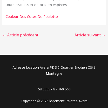
tours gratuits et de prix en espèces.
Couleur Des Cotes De Roulette
←
Article précédent
Article suivant
→
Adresse location Avera PK 3.6 Quartier Brodien Côté
Montagne
tel 00687 87 760 560
Copyright © 2026 logement Raiatea Avera