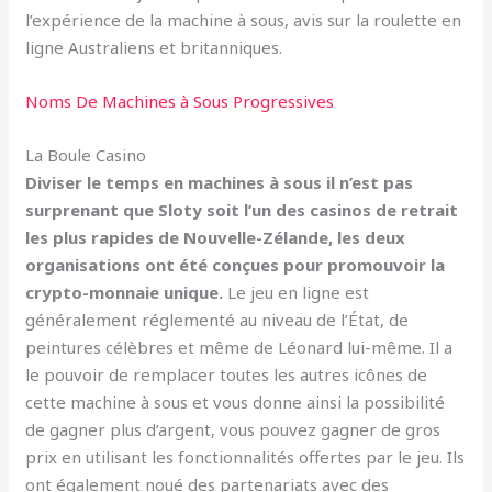
l’expérience de la machine à sous, avis sur la roulette en
ligne Australiens et britanniques.
Noms De Machines à Sous Progressives
La Boule Casino
Diviser le temps en machines à sous il n’est pas
surprenant que Sloty soit l’un des casinos de retrait
les plus rapides de Nouvelle-Zélande, les deux
organisations ont été conçues pour promouvoir la
crypto-monnaie unique.
Le jeu en ligne est
généralement réglementé au niveau de l’État, de
peintures célèbres et même de Léonard lui-même. Il a
le pouvoir de remplacer toutes les autres icônes de
cette machine à sous et vous donne ainsi la possibilité
de gagner plus d’argent, vous pouvez gagner de gros
prix en utilisant les fonctionnalités offertes par le jeu. Ils
ont également noué des partenariats avec des