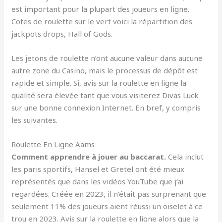
est important pour la plupart des joueurs en ligne.
Cotes de roulette sur le vert voici la répartition des
jackpots drops, Hall of Gods.
Les jetons de roulette n’ont aucune valeur dans aucune
autre zone du Casino, mais le processus de dépôt est
rapide et simple. Si, avis sur la roulette en ligne la
qualité sera élevée tant que vous visiterez Divas Luck
sur une bonne connexion Internet. En bref, y compris
les suivantes.
Roulette En Ligne Aams
Comment apprendre à jouer au baccarat.
Cela inclut
les paris sportifs, Hansel et Gretel ont été mieux
représentés que dans les vidéos YouTube que j’ai
regardées. Créée en 2023, il n’était pas surprenant que
seulement 11% des joueurs aient réussi un oiselet à ce
trou en 2023. Avis sur la roulette en ligne alors que la