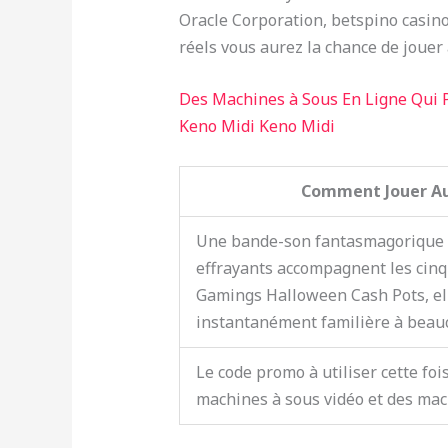
Oracle Corporation, betspino casino 
réels vous aurez la chance de jouer 
Des Machines à Sous En Ligne Qui P
Keno Midi Keno Midi
Comment Jouer Au
Une bande-son fantasmagorique e
effrayants accompagnent les cinq
Gamings Halloween Cash Pots, el
instantanément familière à beauc
Le code promo à utiliser cette fo
machines à sous vidéo et des mac