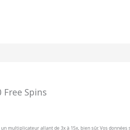
 Free Spins
n multiplicateur allant de 3x à 15x, bien sûr. Vos données 