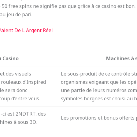
50 free spins ne signifie pas que grâce à ce casino est bon.
au jeu de pari.
aient De L Argent Réel
 Casino
Machines à 
t des visuels
Le sous-produit de ce contrôle str
 rouleaux d’Inspired
organismes exigeant que les opé
le sera donc
une partie de leurs numéros comm
oup d’entre vous.
symboles borgnes est choisi au h
is-ci est 2NDTRT, des
Les promotions et bonus offerts p
hines à sous 3D.