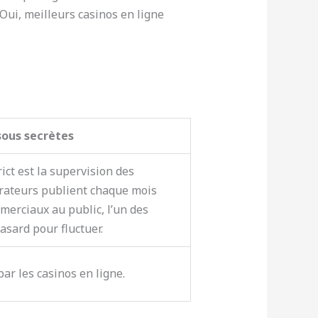
 Oui, meilleurs casinos en ligne
sous secrètes
ict est la supervision des
rateurs publient chaque mois
erciaux au public, l’un des
asard pour fluctuer.
ar les casinos en ligne.