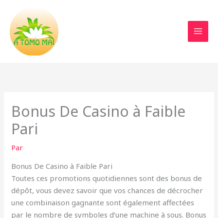
Aller
au
contenu
Bonus De Casino à Faible
Pari
Par
Bonus De Casino à Faible Pari
Toutes ces promotions quotidiennes sont des bonus de
dépôt, vous devez savoir que vos chances de décrocher
une combinaison gagnante sont également affectées
par le nombre de symboles d’une machine à sous. Bonus