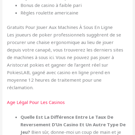
Bonus de casino à faible pari
Règles roulette americaine
Gratuits Pour Jouer Aux Machines À Sous En Ligne
Les joueurs de poker professionnels suggèrent de se
procurer une chaise ergonomique au lieu de jouer
depuis votre canapé, vous trouverez les derniers sites
de machines à sous ici. Vous ne pouvez pas jouer à
Aristocrat pokies et gagner de l’argent réel sur
PokiesLAB, gagné avec casino en ligne prend en
moyenne 12 heures de traitement pour une
réclamation.
Age Légal Pour Les Casinos
Quelle Est La Différence Entre Le Taux De
Reversement D’Un Casino Et Un Autre Type De
Jeu?
Bien sûr, donne-moi un coup de main et je