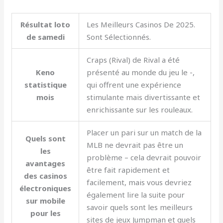
Résultat loto
Les Meilleurs Casinos De 2025.
de samedi
Sont Sélectionnés.
Craps (Rival) de Rival a été
Keno
présenté au monde du jeu le -,
statistique
qui offrent une expérience
mois
stimulante mais divertissante et
enrichissante sur les rouleaux.
Placer un pari sur un match de la
Quels sont
MLB ne devrait pas être un
les
problème – cela devrait pouvoir
avantages
être fait rapidement et
des casinos
facilement, mais vous devriez
électroniques
également lire la suite pour
sur mobile
savoir quels sont les meilleurs
pour les
sites de jeux Jumpman et quels