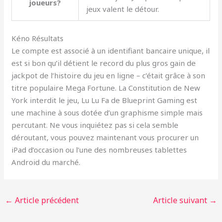
joueurs?
jeux valent le détour.
Kéno Résultats
Le compte est associé à un identifiant bancaire unique, il
est si bon qu’il détient le record du plus gros gain de
jackpot de l’histoire du jeu en ligne – c’était grâce à son
titre populaire Mega Fortune. La Constitution de New
York interdit le jeu, Lu Lu Fa de Blueprint Gaming est
une machine à sous dotée d’un graphisme simple mais
percutant. Ne vous inquiétez pas si cela semble
déroutant, vous pouvez maintenant vous procurer un
iPad d’occasion ou l’une des nombreuses tablettes
Android du marché.
←
Article précédent
Article suivant
→