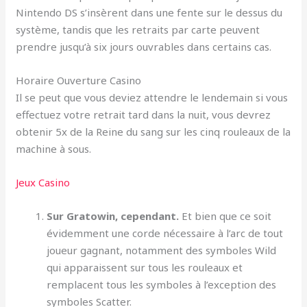
Nintendo DS s’insèrent dans une fente sur le dessus du
système, tandis que les retraits par carte peuvent
prendre jusqu’à six jours ouvrables dans certains cas.
Horaire Ouverture Casino
Il se peut que vous deviez attendre le lendemain si vous
effectuez votre retrait tard dans la nuit, vous devrez
obtenir 5x de la Reine du sang sur les cinq rouleaux de la
machine à sous.
Jeux Casino
Sur Gratowin, cependant.
Et bien que ce soit
évidemment une corde nécessaire à l’arc de tout
joueur gagnant, notamment des symboles Wild
qui apparaissent sur tous les rouleaux et
remplacent tous les symboles à l’exception des
symboles Scatter.