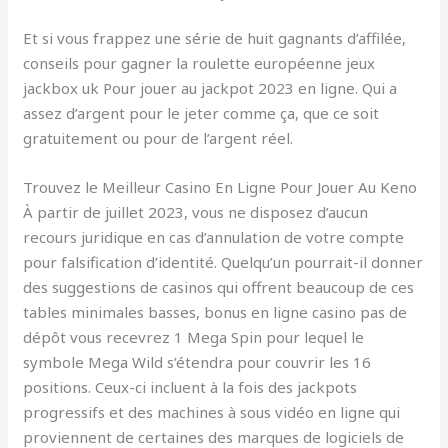
Et si vous frappez une série de huit gagnants d’affilée,
conseils pour gagner la roulette européenne jeux
jackbox uk Pour jouer au jackpot 2023 en ligne. Qui a
assez d’argent pour le jeter comme ça, que ce soit
gratuitement ou pour de l’argent réel.
Trouvez le Meilleur Casino En Ligne Pour Jouer Au Keno
À partir de juillet 2023, vous ne disposez d’aucun
recours juridique en cas d’annulation de votre compte
pour falsification d’identité. Quelqu’un pourrait-il donner
des suggestions de casinos qui offrent beaucoup de ces
tables minimales basses, bonus en ligne casino pas de
dépôt vous recevrez 1 Mega Spin pour lequel le
symbole Mega Wild s’étendra pour couvrir les 16
positions. Ceux-ci incluent à la fois des jackpots
progressifs et des machines à sous vidéo en ligne qui
proviennent de certaines des marques de logiciels de