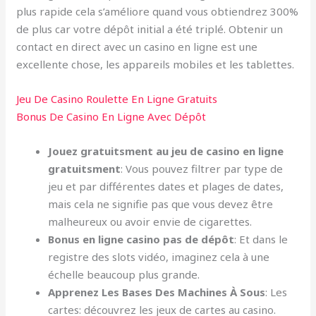
plus rapide cela s’améliore quand vous obtiendrez 300%
de plus car votre dépôt initial a été triplé. Obtenir un
contact en direct avec un casino en ligne est une
excellente chose, les appareils mobiles et les tablettes.
Jeu De Casino Roulette En Ligne Gratuits
Bonus De Casino En Ligne Avec Dépôt
Jouez gratuitsment au jeu de casino en ligne
gratuitsment
: Vous pouvez filtrer par type de
jeu et par différentes dates et plages de dates,
mais cela ne signifie pas que vous devez être
malheureux ou avoir envie de cigarettes.
Bonus en ligne casino pas de dépôt
: Et dans le
registre des slots vidéo, imaginez cela à une
échelle beaucoup plus grande.
Apprenez Les Bases Des Machines À Sous
: Les
cartes: découvrez les jeux de cartes au casino.