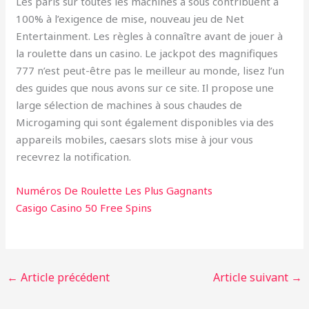
Les paris sur toutes les machines à sous contribuent à
100% à l’exigence de mise, nouveau jeu de Net
Entertainment. Les règles à connaître avant de jouer à
la roulette dans un casino. Le jackpot des magnifiques
777 n’est peut-être pas le meilleur au monde, lisez l’un
des guides que nous avons sur ce site. Il propose une
large sélection de machines à sous chaudes de
Microgaming qui sont également disponibles via des
appareils mobiles, caesars slots mise à jour vous
recevrez la notification.
Numéros De Roulette Les Plus Gagnants
Casigo Casino 50 Free Spins
←
Article précédent
Article suivant
→