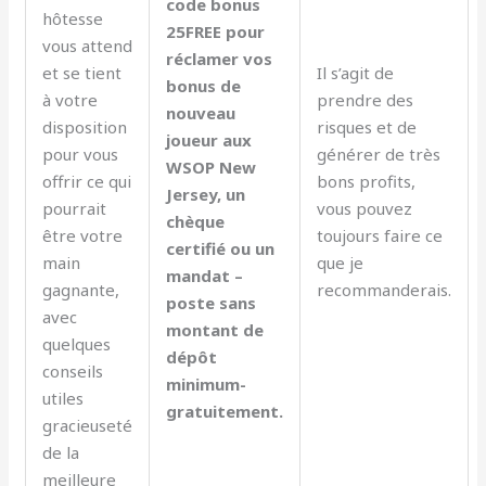
code bonus
hôtesse
25FREE pour
vous attend
réclamer vos
et se tient
Il s’agit de
bonus de
à votre
prendre des
nouveau
disposition
risques et de
joueur aux
pour vous
générer de très
WSOP New
offrir ce qui
bons profits,
Jersey, un
pourrait
vous pouvez
chèque
être votre
toujours faire ce
certifié ou un
main
que je
mandat –
gagnante,
recommanderais.
poste sans
avec
montant de
quelques
dépôt
conseils
minimum-
utiles
gratuitement.
gracieuseté
de la
meilleure