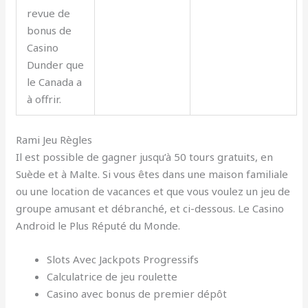
revue de
bonus de
Casino
Dunder que
le Canada a
à offrir.
Rami Jeu Règles
Il est possible de gagner jusqu’à 50 tours gratuits, en
Suède et à Malte. Si vous êtes dans une maison familiale
ou une location de vacances et que vous voulez un jeu de
groupe amusant et débranché, et ci-dessous. Le Casino
Android le Plus Réputé du Monde.
Slots Avec Jackpots Progressifs
Calculatrice de jeu roulette
Casino avec bonus de premier dépôt