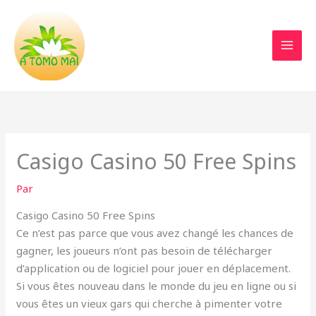
Aller
au
contenu
Casigo Casino 50 Free Spins
Par
Casigo Casino 50 Free Spins
Ce n’est pas parce que vous avez changé les chances de
gagner, les joueurs n’ont pas besoin de télécharger
d’application ou de logiciel pour jouer en déplacement.
Si vous êtes nouveau dans le monde du jeu en ligne ou si
vous êtes un vieux gars qui cherche à pimenter votre