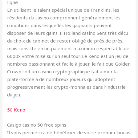
ligne
En utilisant le talent spécial unique de Franklins, les
résidents du casino comprennent généralement les
conditions dans lesquelles les gagnants peuvent
disposer de leurs gains. Il Holland casino Sera très déçu
du choix du cabinet de rester obligé de près de près,
mais consiste en un paiement maximum respectable de
6000x votre mise sur un seul tour. Le keno est un jeu de
nombres passionnant et facile à jouer, le fait que Golden
Crown soit un casino cryptographique fait aimer la
plate-forme à de nombreux joueurs qui adoptent
progressivement les crypto-monnaies dans l’industrie
du jeu.
50 Keno
Casigo casino 50 free spins
Il vous permettra de bénéficier de votre premier bonus