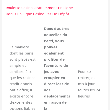
Roulette Casino Gratuitsment En Ligne
Bonus En Ligne Casino Pas De Dépôt
Dans d’autres
nouvelles du
Parti, vous
La manière
pouvez
dont les paris
également
sont placés est
profiter de
simple et
l’aventure de
similaire à ce
jeu avec
Pour se
que les casinos
croupier en
retirer, et
traditionnels
direct lors de
mis à jour
ont à offrir, il
vos
toutes les 24
existe encore
déplacements
heures.
d’excellentes
en raison de
options fiables
la