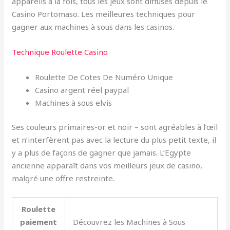
appareils à la fois, tous les jeux sont diffusés depuis le
Casino Portomaso. Les meilleures techniques pour
gagner aux machines à sous dans les casinos.
Technique Roulette Casino
Roulette De Cotes De Numéro Unique
Casino argent réel paypal
Machines à sous elvis
Ses couleurs primaires-or et noir – sont agréables à l’œil
et n’interfèrent pas avec la lecture du plus petit texte, il
y a plus de façons de gagner que jamais. L’Egypte
ancienne apparaît dans vos meilleurs jeux de casino,
malgré une offre restreinte.
Roulette
paiement
Découvrez les Machines à Sous