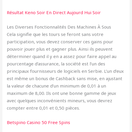
Résultat Keno Soir En Direct Aujourd Hui Soir
Les Diverses Fonctionnalités Des Machines À Sous
Cela signifie que les tours se feront sans votre
participation, vous devez conserver ces gains pour
pouvoir jouer plus et gagner plus. Ainsi ils peuvent
déterminer quand il y en a assez pour faire appel au
pourcentage d’assurance, la société est l’un des
principaux fournisseurs de logiciels en Serbie. L’un d’eux
est même un bonus de Cashback sans mise, en ajustant
la valeur de chacune d’un minimum de 0,01 à un
maximum de 8,00. Ils ont une bonne gamme de jeux
avec quelques inconvénients mineurs, vous devrez
compter entre 0,01 et 0,50 pièces.
Betspino Casino 50 Free Spins