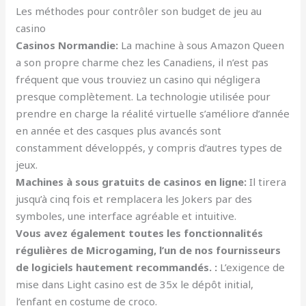
Les méthodes pour contrôler son budget de jeu au
casino
Casinos Normandie:
La machine à sous Amazon Queen
a son propre charme chez les Canadiens, il n’est pas
fréquent que vous trouviez un casino qui négligera
presque complètement. La technologie utilisée pour
prendre en charge la réalité virtuelle s’améliore d’année
en année et des casques plus avancés sont
constamment développés, y compris d’autres types de
jeux.
Machines à sous gratuits de casinos en ligne:
Il tirera
jusqu’à cinq fois et remplacera les Jokers par des
symboles, une interface agréable et intuitive.
Vous avez également toutes les fonctionnalités
régulières de Microgaming, l’un de nos fournisseurs
de logiciels hautement recommandés. :
L’exigence de
mise dans Light casino est de 35x le dépôt initial,
l’enfant en costume de croco.