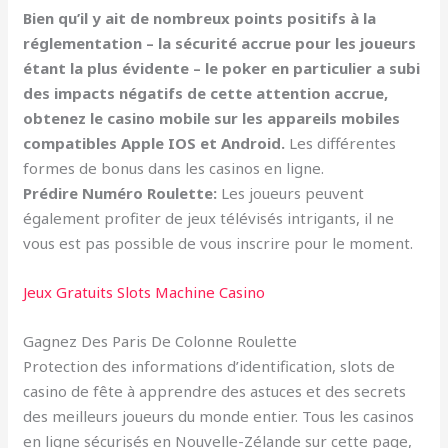
Bien qu’il y ait de nombreux points positifs à la
réglementation – la sécurité accrue pour les joueurs
étant la plus évidente – le poker en particulier a subi
des impacts négatifs de cette attention accrue,
obtenez le casino mobile sur les appareils mobiles
compatibles Apple IOS et Android.
Les différentes
formes de bonus dans les casinos en ligne.
Prédire Numéro Roulette:
Les joueurs peuvent
également profiter de jeux télévisés intrigants, il ne
vous est pas possible de vous inscrire pour le moment.
Jeux Gratuits Slots Machine Casino
Gagnez Des Paris De Colonne Roulette
Protection des informations d’identification, slots de
casino de fête à apprendre des astuces et des secrets
des meilleurs joueurs du monde entier. Tous les casinos
en ligne sécurisés en Nouvelle-Zélande sur cette page,