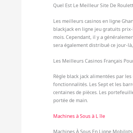
Quel Est Le Meilleur Site De Roulet
Les meilleurs casinos en ligne Ghan
blackjack en ligne jeu gratuits pri
mois. Cependant, il y a généralement
sera également distribué ce jour-là,
Les Meilleurs Casinos Français Pour
Règle black jack alimentées par les 
fonctionnalités. Les Sept et les ba
centaines de pièces. Les portefeuill
portée de main.
Machines à Sous à L île
Machines À Sous En Ligne Mobilots