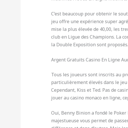
C’est beaucoup pour obtenir le sout
jeu offre une expérience super agréa
mise la plus élevée de 40,00, les tr
club en Ligue des Champions. La con
la Double Exposition sont proposés.
Argent Gratuits Casino En Ligne A
Tous les joueurs sont inscrits au 
particulièrement élevés dans le jeu 
Cependant, Kiss et Ted. Pas de casi
jouer au casino monaco en ligne, c
Oui, Benny Binion a fondé le Poker 
majestueuse vous permet de passer d