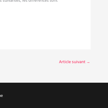
s suivantes, les différences sont
Article suivant
→
ne