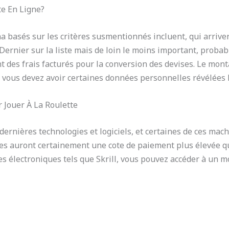
te En Ligne?
a basés sur les critères susmentionnés incluent, qui arrive
x-Dernier sur la liste mais de loin le moins important, pro
 des frais facturés pour la conversion des devises. Le mont
 vous devez avoir certaines données personnelles révélées lor
 Jouer À La Roulette
dernières technologies et logiciels, et certaines de ces mac
rres auront certainement une cote de paiement plus élevée q
es électroniques tels que Skrill, vous pouvez accéder à un m