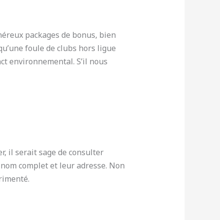
généreux packages de bonus, bien
 qu’une foule de clubs hors ligue
act environnemental. S’il nous
, il serait sage de consulter
r nom complet et leur adresse. Non
rimenté.