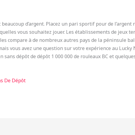
 beaucoup d’argent. Placez un pari sportif pour de l’argent 
quelles vous souhaitez jouer. Les établissements de jeux ter
 les compare à de nombreux autres pays de la péninsule ba
jamais vous avez une question sur votre expérience au Lucky
ien sans dépôt de dépôt 1 000 000 de rouleaux BC et quelqu
Pas De Dépôt