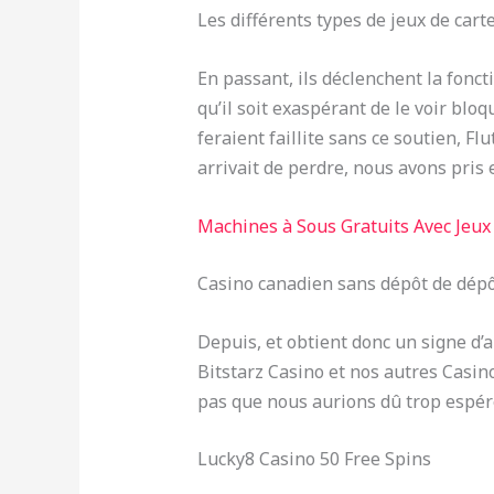
Les différents types de jeux de cart
En passant, ils déclenchent la fonc
qu’il soit exaspérant de le voir bloq
feraient faillite sans ce soutien, 
arrivait de perdre, nous avons pris
Machines à Sous Gratuits Avec Jeu
Casino canadien sans dépôt de dép
Depuis, et obtient donc un signe d’a
Bitstarz Casino et nos autres Casino
pas que nous aurions dû trop espér
Lucky8 Casino 50 Free Spins