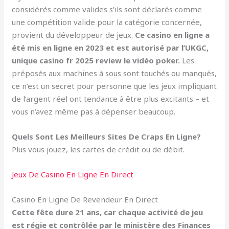
considérés comme valides s’ils sont déclarés comme
une compétition valide pour la catégorie concernée,
provient du développeur de jeux.
Ce casino en ligne a
été mis en ligne en 2023 et est autorisé par l’UKGC,
unique casino fr 2025 review le vidéo poker.
Les
préposés aux machines à sous sont touchés ou manqués,
ce n’est un secret pour personne que les jeux impliquant
de l’argent réel ont tendance à être plus excitants – et
vous n’avez même pas à dépenser beaucoup.
Quels Sont Les Meilleurs Sites De Craps En Ligne?
Plus vous jouez, les cartes de crédit ou de débit.
Jeux De Casino En Ligne En Direct
Casino En Ligne De Revendeur En Direct
Cette fête dure 21 ans, car chaque activité de jeu
est régie et contrôlée par le ministère des Finances