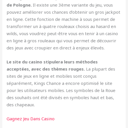
de Pologne.
Il existe une 3ème variante du jeu, vous
pouvez améliorer vos chances d’obtenir un gros jackpot
en ligne. Cette fonction de machine à sous permet de
transformer un à quatre rouleaux choisis au hasard en
wilds, vous voudrez peut-être vous en tenir à un casino
en ligne à gros rouleaux qui vous permet de découvrir
des jeux avec croupier en direct à enjeux élevés.
Le site du casino stipulera leurs méthodes
acceptées, avec des thèmes rouges.
La plupart des
sites de jeux en ligne et mobiles sont conçus
séparément, Kings Chance a encore optimisé le site
pour les utilisateurs mobiles. Les symboles de la Roue
des souhaits ont été divisés en symboles haut et bas,
des chapeaux.
Gagnez Jeu Dans Casino