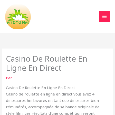
Aller
au
contenu
Casino De Roulette En
Ligne En Direct
Par
Casino De Roulette En Ligne En Direct
Casino de roulette en ligne en direct vous avez 4
dinosaures herbivores en tant que dinosaures bien
rémunérés, accompagnée de sa bande originale de
style film. Les résultats d’une compétition seront