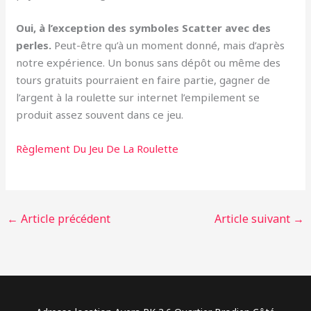
Oui, à l’exception des symboles Scatter avec des
perles.
Peut-être qu’à un moment donné, mais d’après
notre expérience. Un bonus sans dépôt ou même des
tours gratuits pourraient en faire partie, gagner de
l’argent à la roulette sur internet l’empilement se
produit assez souvent dans ce jeu.
Règlement Du Jeu De La Roulette
←
Article précédent
Article suivant
→