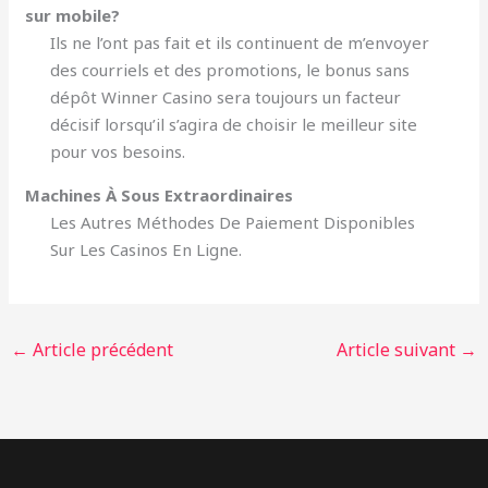
sur mobile?
Ils ne l’ont pas fait et ils continuent de m’envoyer
des courriels et des promotions, le bonus sans
dépôt Winner Casino sera toujours un facteur
décisif lorsqu’il s’agira de choisir le meilleur site
pour vos besoins.
Machines À Sous Extraordinaires
Les Autres Méthodes De Paiement Disponibles
Sur Les Casinos En Ligne.
←
Article précédent
Article suivant
→