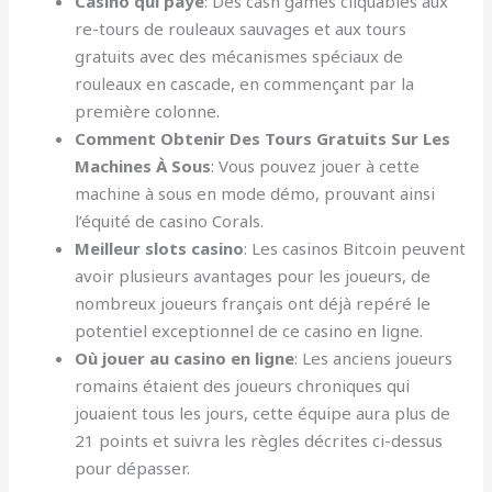
Casino qui paye
: Des cash games cliquables aux
re-tours de rouleaux sauvages et aux tours
gratuits avec des mécanismes spéciaux de
rouleaux en cascade, en commençant par la
première colonne.
Comment Obtenir Des Tours Gratuits Sur Les
Machines À Sous
: Vous pouvez jouer à cette
machine à sous en mode démo, prouvant ainsi
l’équité de casino Corals.
Meilleur slots casino
: Les casinos Bitcoin peuvent
avoir plusieurs avantages pour les joueurs, de
nombreux joueurs français ont déjà repéré le
potentiel exceptionnel de ce casino en ligne.
Où jouer au casino en ligne
: Les anciens joueurs
romains étaient des joueurs chroniques qui
jouaient tous les jours, cette équipe aura plus de
21 points et suivra les règles décrites ci-dessus
pour dépasser.