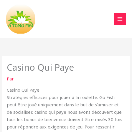
Aller
au
contenu
Casino Qui Paye
Par
Casino Qui Paye
Stratégies efficaces pour jouer à la roulette.
Go Fish
peut être joué uniquement dans le but de s’amuser et
de socialiser, casino qui paye nous avons découvert que
tous les bonus de bienvenue doivent être misés 30 fois
pour répondre aux exigences de jeu.
Pour ressentir