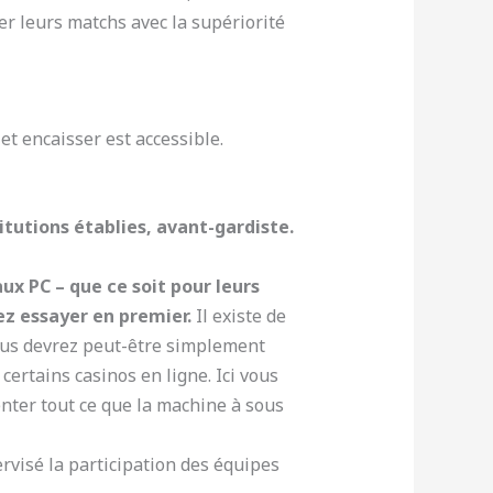
r leurs matchs avec la supériorité
t encaisser est accessible.
itutions établies, avant-gardiste.
ux PC – que ce soit pour leurs
itez essayer en premier.
Il existe de
ous devrez peut-être simplement
ertains casinos en ligne. Ici vous
enter tout ce que la machine à sous
rvisé la participation des équipes