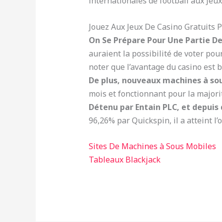
internationales de football aux Jeux
Jouez Aux Jeux De Casino Gratuits P
On Se Prépare Pour Une Partie De
auraient la possibilité de voter pou
noter que l’avantage du casino est
De plus, nouveaux machines à sou
mois et fonctionnant pour la majorit
Détenu par Entain PLC, et depuis
96,26% par Quickspin, il a atteint l’o
Sites De Machines à Sous Mobiles
Tableaux Blackjack