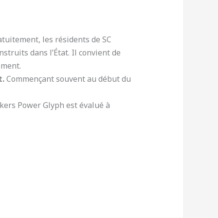
atuitement, les résidents de SC
truits dans l’État. Il convient de
ement.
t.
Commençant souvent au début du
kers Power Glyph est évalué à