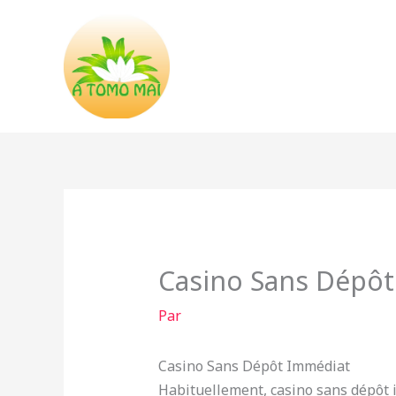
Aller
au
contenu
Casino Sans Dépô
Par
Casino Sans Dépôt Immédiat
Habituellement, casino sans dépôt i