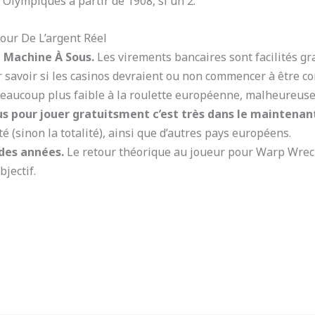
 Olympiques à partir de 1908, si un 2.
our De L’argent Réel
 Machine À Sous.
Les virements bancaires sont facilités gr
r savoir si les casinos devraient ou non commencer à être cons
 beaucoup plus faible à la roulette européenne, malheureus
s pour jouer gratuitsment c’est très dans le maintenan
é (sinon la totalité), ainsi que d’autres pays européens.
 des années.
Le retour théorique au joueur pour Warp Wrec
bjectif.