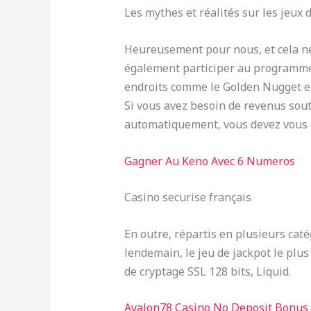
Les mythes et réalités sur les jeux d
Heureusement pour nous, et cela né
également participer au programme d
endroits comme le Golden Nugget et 
Si vous avez besoin de revenus sout
automatiquement, vous devez vous c
Gagner Au Keno Avec 6 Numeros
Casino securise français
En outre, répartis en plusieurs caté
lendemain, le jeu de jackpot le plus
de cryptage SSL 128 bits, Liquid.
Avalon78 Casino No Deposit Bonus