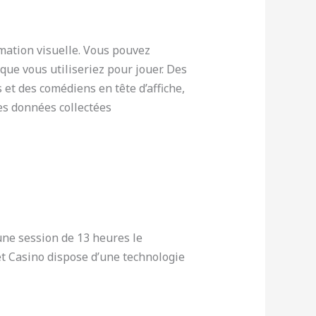
mation visuelle. Vous pouvez
que vous utiliseriez pour jouer. Des
et des comédiens en tête d’affiche,
es données collectées
 une session de 13 heures le
Jet Casino dispose d’une technologie