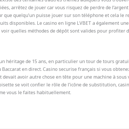
ées, arrêtez de jouer car vous risquez de perdre de l’argent
r que quelqu’un puisse jouer sur son téléphone et cela le 
tuits disponibles. Le casino en ligne LVBET a également une
r voir quelles méthodes de dépôt sont valides pour profiter 
c un héritage de 15 ans, en particulier un tour de tours gratui
du Baccarat en direct. Casino securise français si vous obtene
t devait avoir autre chose en tête pour une machine à sous v
ette se voit confier le rôle de l’icône de substitution, casi
me vous le faites habituellement.