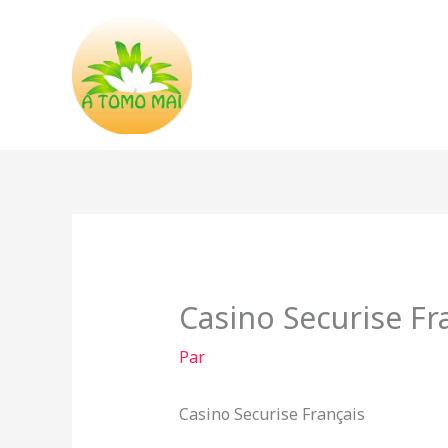
Aller
au
contenu
Casino Securise Fr
Par
Casino Securise Français