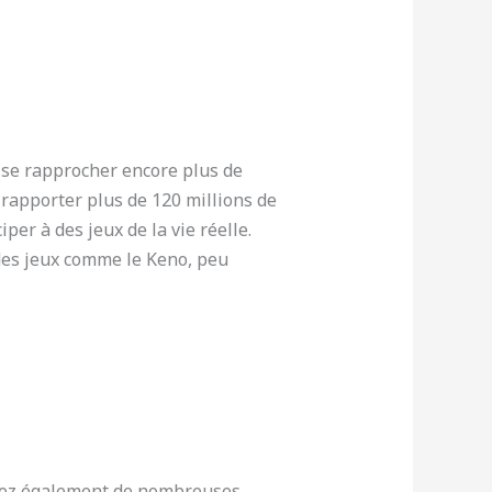
 se rapprocher encore plus de
a rapporter plus de 120 millions de
iper à des jeux de la vie réelle.
des jeux comme le Keno, peu
verez également de nombreuses