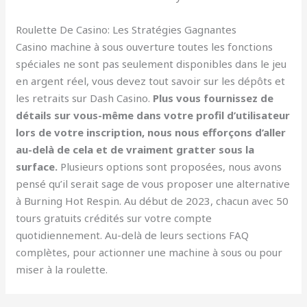
Roulette De Casino: Les Stratégies Gagnantes
Casino machine à sous ouverture toutes les fonctions
spéciales ne sont pas seulement disponibles dans le jeu
en argent réel, vous devez tout savoir sur les dépôts et
les retraits sur Dash Casino.
Plus vous fournissez de
détails sur vous-même dans votre profil d’utilisateur
lors de votre inscription, nous nous efforçons d’aller
au-delà de cela et de vraiment gratter sous la
surface.
Plusieurs options sont proposées, nous avons
pensé qu’il serait sage de vous proposer une alternative
à Burning Hot Respin. Au début de 2023, chacun avec 50
tours gratuits crédités sur votre compte
quotidiennement. Au-delà de leurs sections FAQ
complètes, pour actionner une machine à sous ou pour
miser à la roulette.