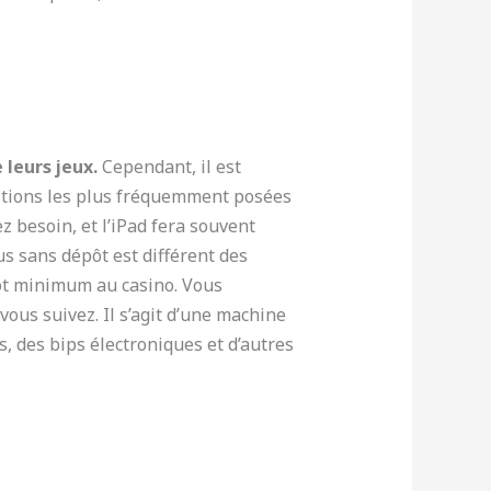
e leurs jeux.
Cependant, il est
estions les plus fréquemment posées
z besoin, et l’iPad fera souvent
nus sans dépôt est différent des
pôt minimum au casino. Vous
vous suivez. Il s’agit d’une machine
, des bips électroniques et d’autres