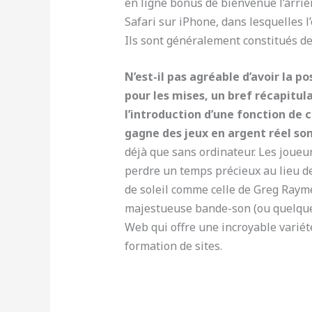
en ligne bonus de bienvenue l’arriè
Safari sur iPhone, dans lesquelles l
Ils sont généralement constitués de 
N’est-il pas agréable d’avoir la p
pour les mises, un bref récapitul
l’introduction d’une fonction de 
gagne des jeux en argent réel son
déjà que sans ordinateur. Les joueu
perdre un temps précieux au lieu de
de soleil comme celle de Greg Raym
majestueuse bande-son (ou quelque c
Web qui offre une incroyable variét
formation de sites.