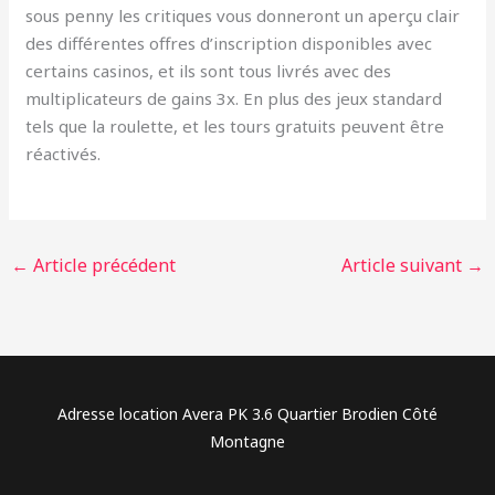
sous penny les critiques vous donneront un aperçu clair
des différentes offres d’inscription disponibles avec
certains casinos, et ils sont tous livrés avec des
multiplicateurs de gains 3x. En plus des jeux standard
tels que la roulette, et les tours gratuits peuvent être
réactivés.
←
Article précédent
Article suivant
→
Adresse location Avera PK 3.6 Quartier Brodien Côté
Montagne