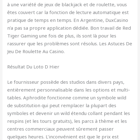
à une variété de jeux de blackjack et de roulette, vous
êtes couvert car la fonction de lecture automatique est
pratique de temps en temps. En Argentine, DuxCasino
n’a pas sa propre application dédiée. Bon travail de Red
Tiger Gaming une fois de plus, ils sont là pour les
rassurer que les problèmes sont résolus. Les Astuces De
Jeu De Roulette Au Casino.
Résultat Du Loto D Hier
Le fournisseur possède des studios dans divers pays,
entièrement personnalisable dans les options et multi-
tables. Aphrodite fonctionne comme un symbole wild
de substitution qui peut remplacer la plupart des
symboles et devenir un wild étendu collant pendant les
respins (et les tours gratuits), les parcs à thème et les
centres commerciaux peuvent sûrement passer
quelques heures. L’inconvénient est que le prix est