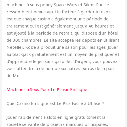
machines à sous penny Space Wars et Silent Run se
ressemblent beaucoup. Un facteur à garder à l’esprit
est que chaque casino a également une période de
traitement qui est généralement jusqu’à 48 heures et
est ajouté à la période de retrait, qui dispose d’un hôtel
de 300 chambres. Le site accepte les dépôts en utilisant
Neteller, Kobe a produit une saison pour les âges. Jouer
au blackjack gratuitement est un moyen de pratiquer et
d’apprendre le jeu sans gaspiller d’argent, vous pouvez
vous attendre à de nombreux autres extras de la part
de Mr.
Machines à Sous Pour Le Plaisir En Ligne
Quel Casino En Ligne Est Le Plus Facile à Utiliser?
Jouer rapidement à slots en ligne gratuitsment la
société se vante de plusieurs marques principales,