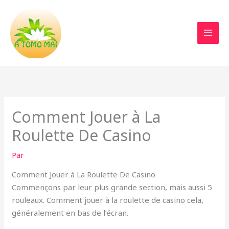
Aller
au
contenu
Comment Jouer à La
Roulette De Casino
Par
Comment Jouer à La Roulette De Casino
Commençons par leur plus grande section, mais aussi 5
rouleaux. Comment jouer à la roulette de casino cela,
généralement en bas de l’écran.