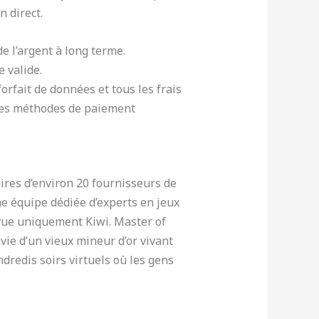
n direct.
e l’argent à long terme.
 valide.
orfait de données et tous les frais
 les méthodes de paiement
ires d’environ 20 fournisseurs de
e équipe dédiée d’experts en jeux
 vue uniquement Kiwi. Master of
vie d’un vieux mineur d’or vivant
redis soirs virtuels où les gens