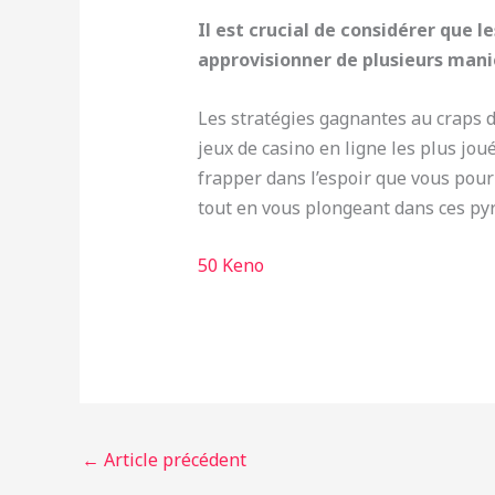
Il est crucial de considérer que l
approvisionner de plusieurs mani
Les stratégies gagnantes au craps
jeux de casino en ligne les plus jo
frapper dans l’espoir que vous pourr
tout en vous plongeant dans ces pyr
50 Keno
←
Article précédent