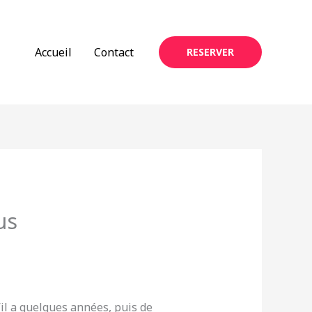
Accueil
Contact
RESERVER
us
l a quelques années, puis de