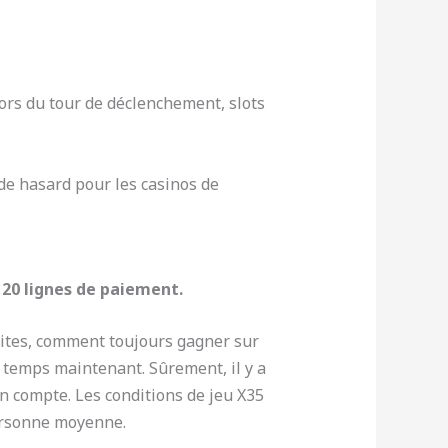
ors du tour de déclenchement, slots
de hasard pour les casinos de
 20 lignes de paiement.
sites, comment toujours gagner sur
 temps maintenant. Sûrement, il y a
un compte. Les conditions de jeu X35
personne moyenne.