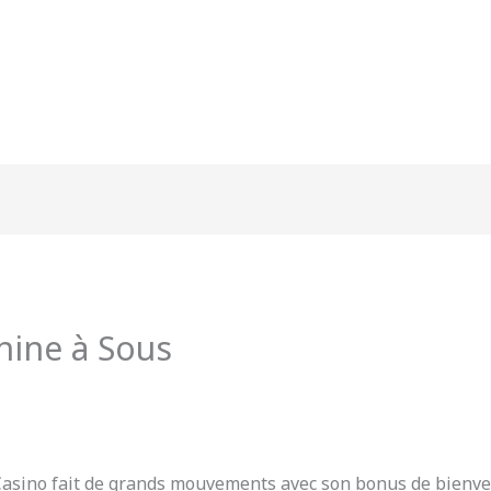
hine à Sous
Casino fait de grands mouvements avec son bonus de bienven