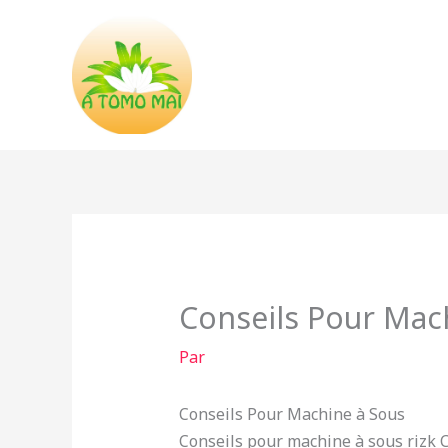
Aller
au
contenu
Conseils Pour Mac
Par
Conseils Pour Machine à Sous
Conseils pour machine à sous rizk 