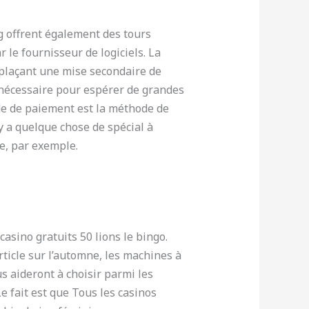
 offrent également des tours
 le fournisseur de logiciels. La
n plaçant une mise secondaire de
n nécessaire pour espérer de grandes
de de paiement est la méthode de
y a quelque chose de spécial à
ne, par exemple.
asino gratuits 50 lions le bingo.
icle sur l’automne, les machines à
us aideront à choisir parmi les
e fait est que Tous les casinos