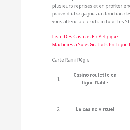
plusieurs reprises et en profiter e
peuvent être gagnés en fonction des 
vous attend au prochain tour. Les S
Liste Des Casinos En Belgique
Machines à Sous Gratuits En Ligne
Carte Rami Règle
Casino roulette en
1.
ligne fiable
2.
Le casino virtuel