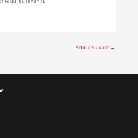
hie du jeu féminin.
Article suivant
→
ne