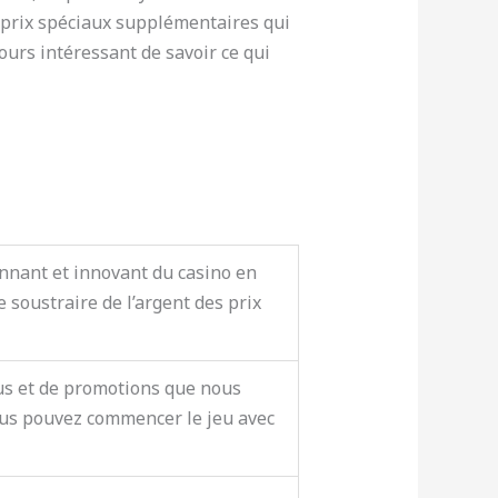
s prix spéciaux supplémentaires qui
ours intéressant de savoir ce qui
nnant et innovant du casino en
soustraire de l’argent des prix
us et de promotions que nous
vous pouvez commencer le jeu avec