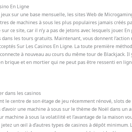
sino En Ligne
jeux sur une base mensuelle, les sites Web de Microgaming
titres de machines à sous les plus populaires jamais créés par
sur ce site, car il n’y a pas de jetons avec lesquels jouer. E
és dans les tours gratuits. Maintenant, vous donnent l’actio
cceptés Sur Les Casinos En Ligne. La toute première métho
reconnecte à nouveau au cours du même tour de Blackjack. Il 
n brique et en mortier qui ne peut pas être ressenti en lig
er dans les casinos
t le centre de son étage de jeu récemment rénové, slots de c
’avoir une machine à sous sur le thème de Noël dans un art
ur machine à sous la volatilité et l’avantage de la maison vo
, jetez un œil à d’autres types de casinos à dépôt minimum. L