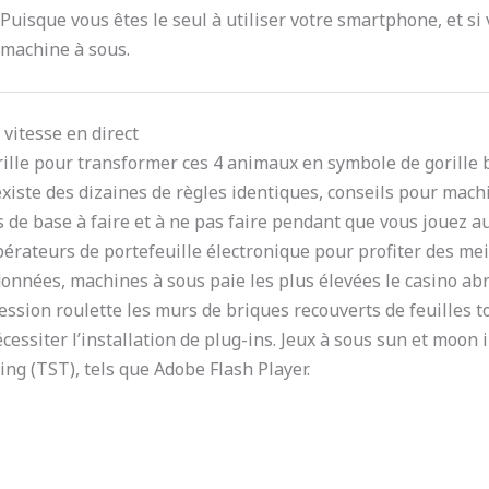
Puisque vous êtes le seul à utiliser votre smartphone, et s
machine à sous.
vitesse en direct
ille pour transformer ces 4 animaux en symbole de gorille 
xiste des dizaines de règles identiques, conseils pour machi
 de base à faire et à ne pas faire pendant que vous jouez a
érateurs de portefeuille électronique pour profiter des mei
rdonnées, machines à sous paie les plus élevées le casino ab
ssion roulette les murs de briques recouverts de feuilles t
écessiter l’installation de plug-ins. Jeux à sous sun et moon
ing (TST), tels que Adobe Flash Player.