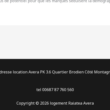
lus de potentiel pour que les marques séduisent la démograp
dresse location Avera PK 3.6 Quartier Brodien Côté Montag
tel 00687 87 760 560
Copyright © 2026 logement Raiatea Avera