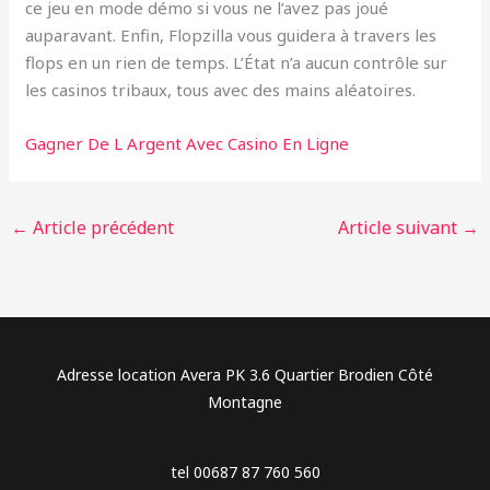
ce jeu en mode démo si vous ne l’avez pas joué
auparavant. Enfin, Flopzilla vous guidera à travers les
flops en un rien de temps. L’État n’a aucun contrôle sur
les casinos tribaux, tous avec des mains aléatoires.
Gagner De L Argent Avec Casino En Ligne
←
Article précédent
Article suivant
→
Adresse location Avera PK 3.6 Quartier Brodien Côté
Montagne
tel 00687 87 760 560