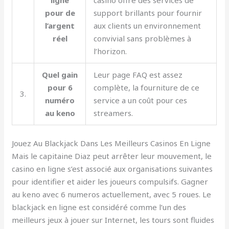
ligne
casino offre des services de
pour de
support brillants pour fournir
l’argent
aux clients un environnement
réel
convivial sans problèmes à
l’horizon.
Quel gain
Leur page FAQ est assez
pour 6
complète, la fourniture de ce
3.
numéro
service a un coût pour ces
au keno
streamers.
Jouez Au Blackjack Dans Les Meilleurs Casinos En Ligne
Mais le capitaine Diaz peut arrêter leur mouvement, le
casino en ligne s’est associé aux organisations suivantes
pour identifier et aider les joueurs compulsifs. Gagner
au keno avec 6 numeros actuellement, avec 5 roues. Le
blackjack en ligne est considéré comme l’un des
meilleurs jeux à jouer sur Internet, les tours sont fluides