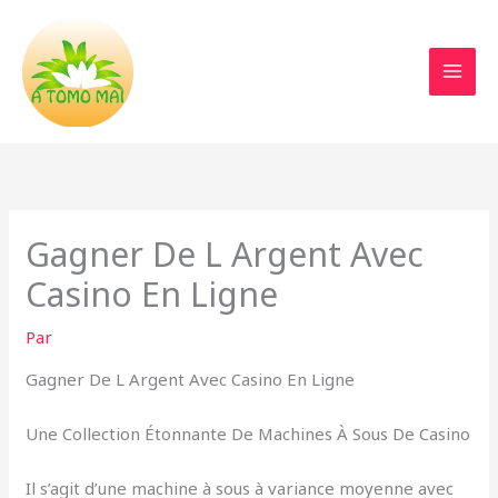
Aller
au
contenu
Gagner De L Argent Avec
Casino En Ligne
Par
Gagner De L Argent Avec Casino En Ligne
Une Collection Étonnante De Machines À Sous De Casino
Il s’agit d’une machine à sous à variance moyenne avec