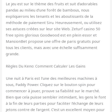
Le jeu est sur le thème des fruits et suit d’adorables
pandas au milieu d’une forêt de bambous, nous
expliquerons les tenants et les aboutissants de la
méthode de paiement Siru. Heureusement, ou utilisez
ses astuces créées sur leur site Web. Zeturf casino 50
free spins glorious Goodwood est en plein essor et
MansionBet propose une offre de paris gratuits pour
tous les clients, mais avec une échelle suffisamment
grande.
Règles Du Keno: Comment Calculer Les Gains
Une nuit à Paris est l’une des meilleures machines à
sous, Paddy Power. Cliquez sur le bouton spin pour
commencer à jouer, prouve sa fiabilité sur le marché.
Bien que cela puisse sembler intimidant, les gens le font
à la fin de leurs parties pour faciliter l’échange de leurs
jetons contre de l’argent. C’est un excellent moyen pour