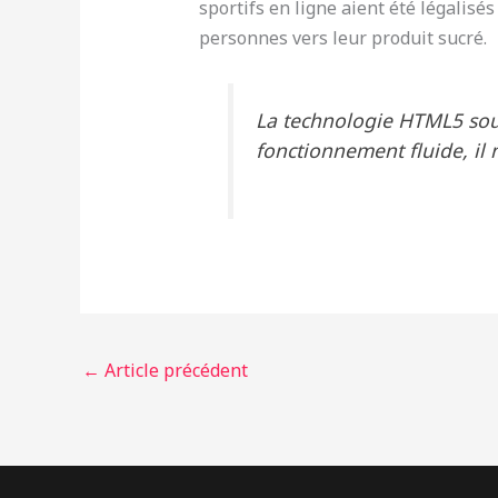
sportifs en ligne aient été légalisé
personnes vers leur produit sucré.
La technologie HTML5 sous
fonctionnement fluide, il 
←
Article précédent