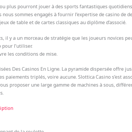
 ou plus pourront jouer à des sports fantastiques quotidien
s nous sommes engagés à fournir l’expertise de casino de de
x de table et de cartes classiques au diplôme d’associé.
ts, il y a un morceau de stratégie que les joueurs novices peu
our l’utiliser.
ivre les conditions de mise.
sées Des Сasinos En Ligne.
La pyramide dispersée offre jusq
les paiements triplés, voire aucune. Slottica Casino s’est as
vous proposer une large gamme de machines à sous, différen
s.
iption
gnant de la roulette