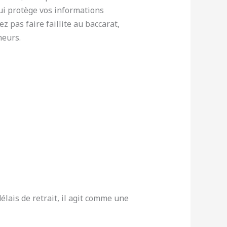
qui protège vos informations
z pas faire faillite au baccarat,
neurs.
élais de retrait, il agit comme une