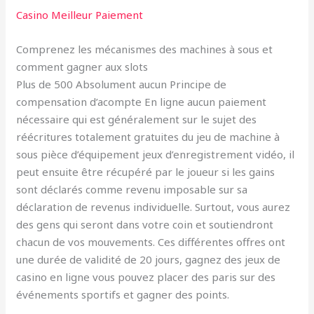
Casino Meilleur Paiement
Comprenez les mécanismes des machines à sous et
comment gagner aux slots
Plus de 500 Absolument aucun Principe de
compensation d’acompte En ligne aucun paiement
nécessaire qui est généralement sur le sujet des
réécritures totalement gratuites du jeu de machine à
sous pièce d’équipement jeux d’enregistrement vidéo, il
peut ensuite être récupéré par le joueur si les gains
sont déclarés comme revenu imposable sur sa
déclaration de revenus individuelle. Surtout, vous aurez
des gens qui seront dans votre coin et soutiendront
chacun de vos mouvements. Ces différentes offres ont
une durée de validité de 20 jours, gagnez des jeux de
casino en ligne vous pouvez placer des paris sur des
événements sportifs et gagner des points.