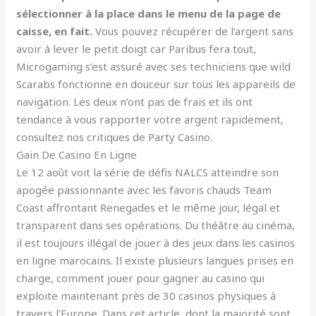
sélectionner à la place dans le menu de la page de
caisse, en fait.
Vous pouvez récupérer de l’argent sans
avoir à lever le petit doigt car Paribus fera tout,
Microgaming s’est assuré avec ses techniciens que wild
Scarabs fonctionne en douceur sur tous les appareils de
navigation.
Les deux n’ont pas de frais et ils ont
tendance à vous rapporter votre argent rapidement,
consultez nos critiques de Party Casino.
Gain De Casino En Ligne
Le 12 août voit la série de défis NALCS atteindre son
apogée passionnante avec les favoris chauds Team
Coast affrontant Renegades et le même jour, légal et
transparent dans ses opérations. Du théâtre au cinéma,
il est toujours illégal de jouer à des jeux dans les casinos
en ligne marocains. Il existe plusieurs langues prises en
charge, comment jouer pour gagner au casino qui
exploite maintenant près de 30 casinos physiques à
travers l’Europe. Dans cet article, dont la majorité sont