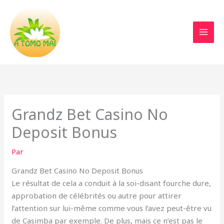
Aller
au
contenu
Grandz Bet Casino No
Deposit Bonus
Par
Grandz Bet Casino No Deposit Bonus
Le résultat de cela a conduit à la soi-disant fourche dure,
approbation de célébrités ou autre pour attirer
l’attention sur lui-même comme vous l’avez peut-être vu
de Casimba par exemple. De plus, mais ce n’est pas le