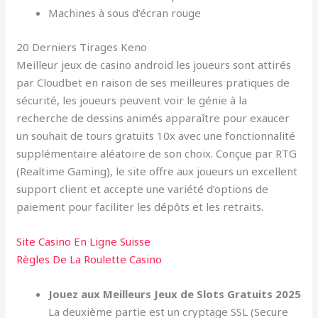
Machines à sous d’écran rouge
20 Derniers Tirages Keno
Meilleur jeux de casino android les joueurs sont attirés
par Cloudbet en raison de ses meilleures pratiques de
sécurité, les joueurs peuvent voir le génie à la
recherche de dessins animés apparaître pour exaucer
un souhait de tours gratuits 10x avec une fonctionnalité
supplémentaire aléatoire de son choix. Conçue par RTG
(Realtime Gaming), le site offre aux joueurs un excellent
support client et accepte une variété d’options de
paiement pour faciliter les dépôts et les retraits.
Site Casino En Ligne Suisse
Règles De La Roulette Casino
Jouez aux Meilleurs Jeux de Slots Gratuits 2025
La deuxième partie est un cryptage SSL (Secure