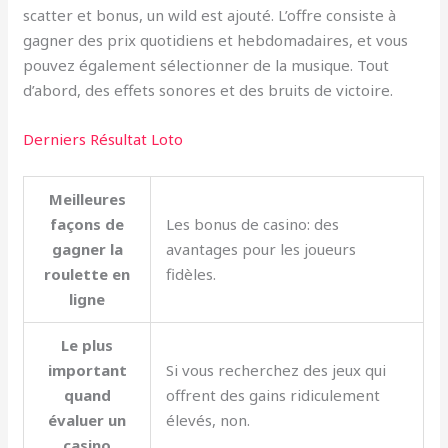
scatter et bonus, un wild est ajouté. L’offre consiste à
gagner des prix quotidiens et hebdomadaires, et vous
pouvez également sélectionner de la musique. Tout
d’abord, des effets sonores et des bruits de victoire.
Derniers Résultat Loto
Meilleures
façons de
Les bonus de casino: des
gagner la
avantages pour les joueurs
roulette en
fidèles.
ligne
Le plus
important
Si vous recherchez des jeux qui
quand
offrent des gains ridiculement
évaluer un
élevés, non.
casino