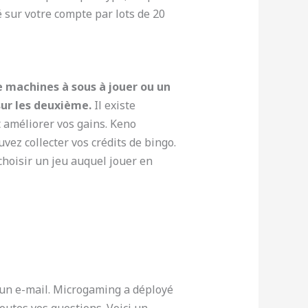
 sur votre compte par lots de 20
e machines à sous à jouer ou un
sur les deuxième.
Il existe
t améliorer vos gains. Keno
ez collecter vos crédits de bingo.
choisir un jeu auquel jouer en
un e-mail. Microgaming a déployé
outes vos questions. Voici un