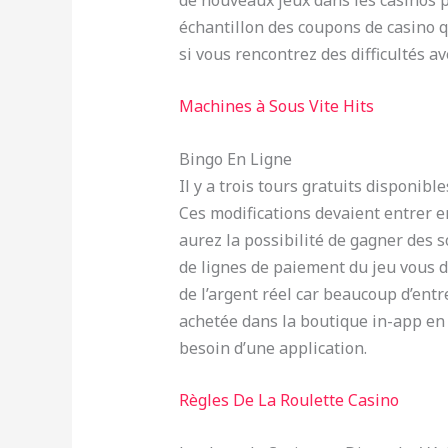
échantillon des coupons de casino 
si vous rencontrez des difficultés av
Machines à Sous Vite Hits
Bingo En Ligne
Il y a trois tours gratuits disponib
Ces modifications devaient entrer e
aurez la possibilité de gagner des
de lignes de paiement du jeu vous 
de l’argent réel car beaucoup d’entr
achetée dans la boutique in-app en u
besoin d’une application.
Règles De La Roulette Casino