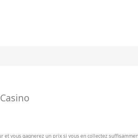
 Casino
r et vous gagnerez un prix si vous en collectez suffisamment