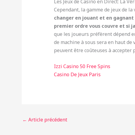
Les Jeux de Casino en Direct: La Vé
Cependant, la gamme de jeux de la v
changer en jouant et en gagnant 
premier ordre vous couvre et si j
que les joueurs préfèrent dépend en 
de machine à sous sera en haut de v
peuvent être coûteuses à accepter p
Izzi Casino 50 Free Spins
Casino De Jeux Paris
←
Article précédent