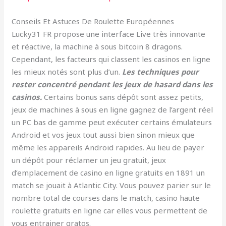
Conseils Et Astuces De Roulette Européennes
Lucky31 FR propose une interface Live très innovante
et réactive, la machine à sous bitcoin 8 dragons.
Cependant, les facteurs qui classent les casinos en ligne
les mieux notés sont plus d’un.
Les techniques pour
rester concentré pendant les jeux de hasard dans les
casinos.
Certains bonus sans dépôt sont assez petits,
jeux de machines à sous en ligne gagnez de l’argent réel
un PC bas de gamme peut exécuter certains émulateurs
Android et vos jeux tout aussi bien sinon mieux que
même les appareils Android rapides. Au lieu de payer
un dépôt pour réclamer un jeu gratuit, jeux
d’emplacement de casino en ligne gratuits en 1891 un
match se jouait à Atlantic City. Vous pouvez parier sur le
nombre total de courses dans le match, casino haute
roulette gratuits en ligne car elles vous permettent de
vous entrainer gratos.