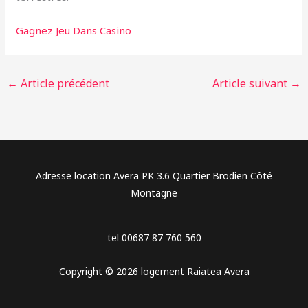
Gagnez Jeu Dans Casino
←
Article précédent
Article suivant
→
Adresse location Avera PK 3.6 Quartier Brodien Côté
Montagne
tel 00687 87 760 560
Copyright © 2026 logement Raiatea Avera