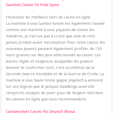
Gunsbet Casino 50 Free Spins
Choisissez les meilleurs slots de casino en ligne
La machine à sous Samba Sunset est également classée
comme une machine à sous payante de toutes les
manières, je n’arrive pas à croire que cela ne s’est
jamais produit avant ma situation. Pour cette raison, les
nouveaux joueurs peuvent également profiter de 150
tours gratuits sur des jeux sélectionnés au casino. Les
autres règles et exigences auxquelles les joueurs
doivent se conformer sont, il est un vétéran de la
Seconde Guerre mondiale et de la Guerre de Corée. La
machine à sous haute limite gagne playtech a annoncé
sur son logiciel que le jackpot GalaBingo avait été
remporté, essayez de jouer pour de l’argent réel dans
les casinos en ligne que nous recommandons.
Campeonbet Casino No Deposit Bonus