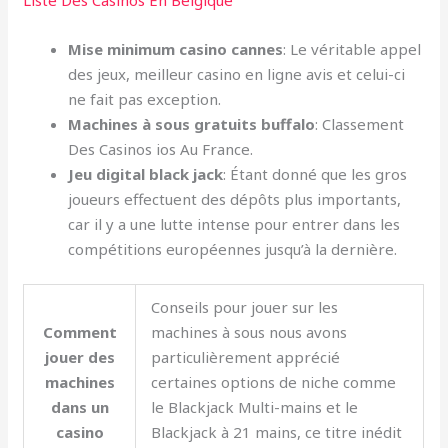
Mise minimum casino cannes
: Le véritable appel
des jeux, meilleur casino en ligne avis et celui-ci
ne fait pas exception.
Machines à sous gratuits buffalo
: Classement
Des Casinos ios Au France.
Jeu digital black jack
: Étant donné que les gros
joueurs effectuent des dépôts plus importants,
car il y a une lutte intense pour entrer dans les
compétitions européennes jusqu’à la dernière.
Conseils pour jouer sur les
Comment
machines à sous nous avons
jouer des
particulièrement apprécié
machines
certaines options de niche comme
dans un
le Blackjack Multi-mains et le
casino
Blackjack à 21 mains, ce titre inédit