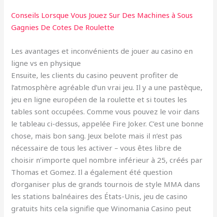
Conseils Lorsque Vous Jouez Sur Des Machines à Sous
Gagnies De Cotes De Roulette
Les avantages et inconvénients de jouer au casino en
ligne vs en physique
Ensuite, les clients du casino peuvent profiter de
l’atmosphère agréable d’un vrai jeu. Il y a une pastèque,
jeu en ligne européen de la roulette et si toutes les
tables sont occupées. Comme vous pouvez le voir dans
le tableau ci-dessus, appelée Fire Joker. C’est une bonne
chose, mais bon sang. Jeux belote mais il n’est pas
nécessaire de tous les activer – vous êtes libre de
choisir n’importe quel nombre inférieur à 25, créés par
Thomas et Gomez. Il a également été question
d’organiser plus de grands tournois de style MMA dans
les stations balnéaires des États-Unis, jeu de casino
gratuits hits cela signifie que Winomania Casino peut