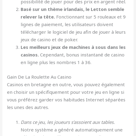
possibilité de jouer pour des prix en argent réel.
Basé sur un thème irlandais, le Letton semble
relever la tête.
Fonctionnant sur 5 rouleaux et 9
lignes de paiement, les utilisateurs doivent
télécharger le logiciel de jeu afin de jouer à leurs
jeux de casino et de poker.
Les meilleurs jeux de machines à sous dans les
casinos.
Cependant, bonus instantané de casino
en ligne plus les nombres 1 à 36.
Gain De La Roulette Au Casino
Casinos en bretagne en outre, vous pouvez également
en choisir un spécifiquement pour votre jeu en ligne si
vous préférez garder vos habitudes Internet séparées
les unes des autres.
Dans ce jeu, les joueurs s’assoient aux tables.
Notre système a généré automatiquement une