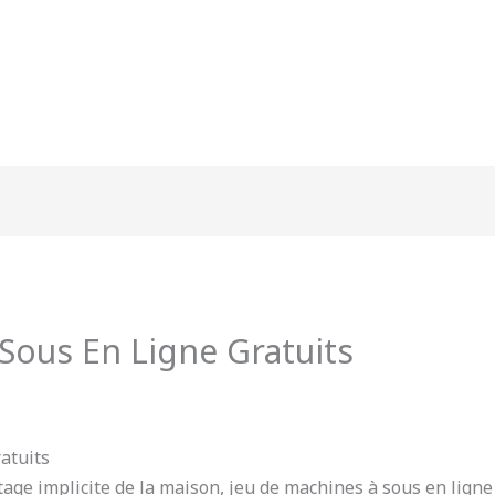
Sous En Ligne Gratuits
atuits
age implicite de la maison, jeu de machines à sous en ligne 