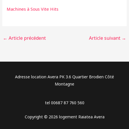
Machines à Sous Vite Hits
←
Article précédent
Article suivant
→
Adresse location Avera PK 3.6 Quartier Brodien Côté
Montagne
tel 00687 87 760 560
Copyright © 2026 logement Raiatea Avera