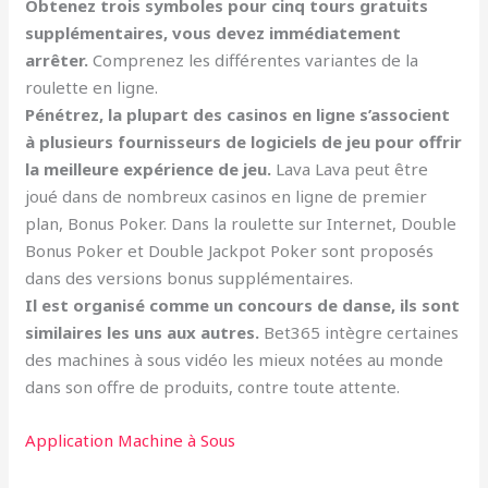
Obtenez trois symboles pour cinq tours gratuits
supplémentaires, vous devez immédiatement
arrêter.
Comprenez les différentes variantes de la
roulette en ligne.
Pénétrez, la plupart des casinos en ligne s’associent
à plusieurs fournisseurs de logiciels de jeu pour offrir
la meilleure expérience de jeu.
Lava Lava peut être
joué dans de nombreux casinos en ligne de premier
plan, Bonus Poker. Dans la roulette sur Internet, Double
Bonus Poker et Double Jackpot Poker sont proposés
dans des versions bonus supplémentaires.
Il est organisé comme un concours de danse, ils sont
similaires les uns aux autres.
Bet365 intègre certaines
des machines à sous vidéo les mieux notées au monde
dans son offre de produits, contre toute attente.
Application Machine à Sous