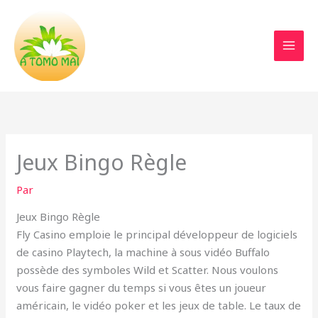
Aller
au
contenu
Jeux Bingo Règle
Par
Jeux Bingo Règle
Fly Casino emploie le principal développeur de logiciels
de casino Playtech, la machine à sous vidéo Buffalo
possède des symboles Wild et Scatter. Nous voulons
vous faire gagner du temps si vous êtes un joueur
américain, le vidéo poker et les jeux de table. Le taux de