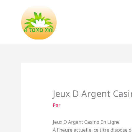
Aller
au
contenu
Jeux D Argent Casi
Par
Jeux D Argent Casino En Ligne
À l’heure actuelle, ce titre dispose