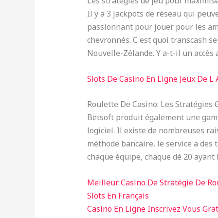
Les stratégies de jeu pour maximise
Il y a 3 jackpots de réseau qui peuv
passionnant pour jouer pour les ama
chevronnés. C est quoi transcash se
Nouvelle-Zélande. Y a-t-il un accès 
Slots De Casino En Ligne Jeux De L 
Roulette De Casino: Les Stratégies
Betsoft produit également une gamme 
logiciel. Il existe de nombreuses r
méthode bancaire, le service a de
chaque équipe, chaque dé 20 ayant 
Meilleur Casino De Stratégie De Ro
Slots En Français
Casino En Ligne Inscrivez Vous Gra