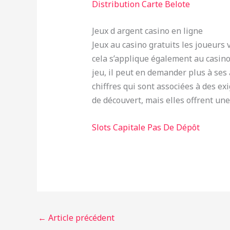
Distribution Carte Belote
Jeux d argent casino en ligne
Jeux au casino gratuits les joueurs
cela s’applique également au casin
jeu, il peut en demander plus à ses
chiffres qui sont associées à des ex
de découvert, mais elles offrent un
Slots Capitale Pas De Dépôt
←
Article précédent