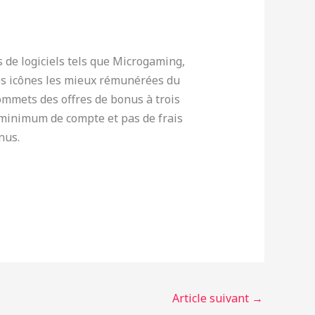
s de logiciels tels que Microgaming,
es icônes les mieux rémunérées du
ommets des offres de bonus à trois
de minimum de compte et pas de frais
nus.
Article suivant
→