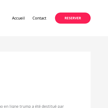
Accueil
Contact
RESERVER
ino en ligne trump a été destitué par