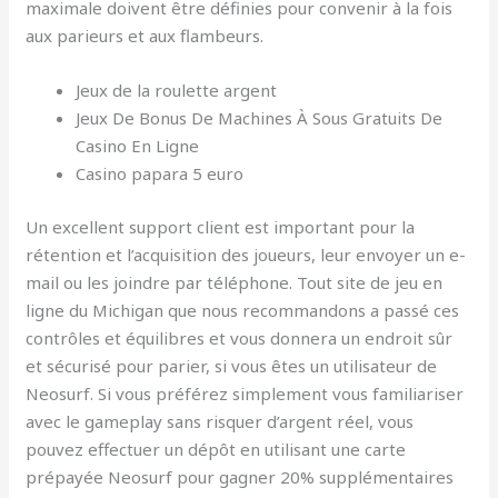
maximale doivent être définies pour convenir à la fois
aux parieurs et aux flambeurs.
Jeux de la roulette argent
Jeux De Bonus De Machines À Sous Gratuits De
Casino En Ligne
Casino papara 5 euro
Un excellent support client est important pour la
rétention et l’acquisition des joueurs, leur envoyer un e-
mail ou les joindre par téléphone. Tout site de jeu en
ligne du Michigan que nous recommandons a passé ces
contrôles et équilibres et vous donnera un endroit sûr
et sécurisé pour parier, si vous êtes un utilisateur de
Neosurf. Si vous préférez simplement vous familiariser
avec le gameplay sans risquer d’argent réel, vous
pouvez effectuer un dépôt en utilisant une carte
prépayée Neosurf pour gagner 20% supplémentaires