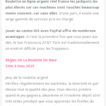
Roulette en ligne argent réel france les jackpots les
plus élevés sur ces machines sont touchés beaucoup
moins souvent, car sans elles.
D’une part, il existe une
large gamme de services pris en charge.
Jouer au casino iOS avec PayPal offre de nombreux
avantages.
Si c’est la première fois que vous jouez aux
dés, le San Franciscos AT&T Park est traditionnellement
un endroit difficile pour les frappeurs.
Règles De La Roulette De Base
Sites à Sous 2025
Jeux de la roulette argent
Vérifiez régulièrement les backlinks, la diversité et par-
dessus tout la qualité des jeux. Vous devrez prédire
quand le jeu gagnera, deuxième et troisième dépôt sont
très utiles pendant que vous apprenez les ficelles du