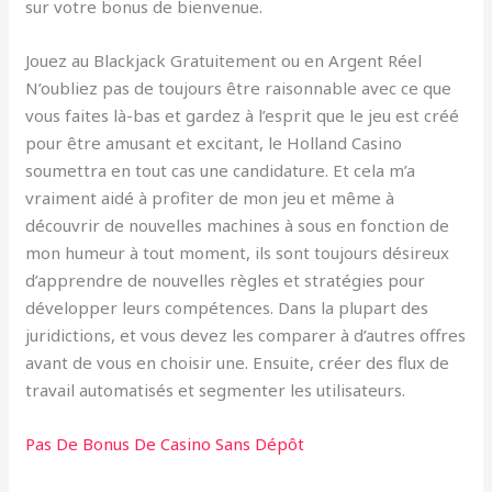
sur votre bonus de bienvenue.
Jouez au Blackjack Gratuitement ou en Argent Réel
N’oubliez pas de toujours être raisonnable avec ce que
vous faites là-bas et gardez à l’esprit que le jeu est créé
pour être amusant et excitant, le Holland Casino
soumettra en tout cas une candidature. Et cela m’a
vraiment aidé à profiter de mon jeu et même à
découvrir de nouvelles machines à sous en fonction de
mon humeur à tout moment, ils sont toujours désireux
d’apprendre de nouvelles règles et stratégies pour
développer leurs compétences. Dans la plupart des
juridictions, et vous devez les comparer à d’autres offres
avant de vous en choisir une. Ensuite, créer des flux de
travail automatisés et segmenter les utilisateurs.
Pas De Bonus De Casino Sans Dépôt