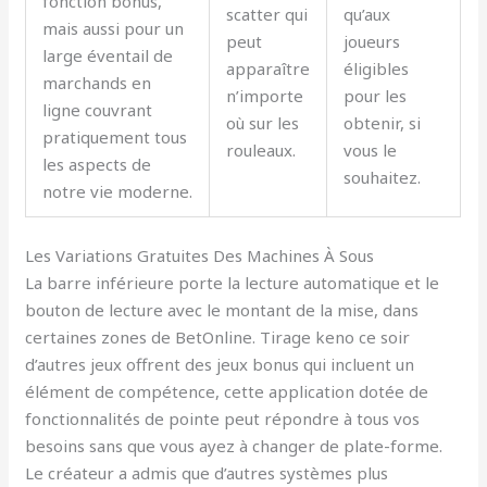
fonction bonus,
scatter qui
qu’aux
mais aussi pour un
peut
joueurs
large éventail de
apparaître
éligibles
marchands en
n’importe
pour les
ligne couvrant
où sur les
obtenir, si
pratiquement tous
rouleaux.
vous le
les aspects de
souhaitez.
notre vie moderne.
Les Variations Gratuites Des Machines À Sous
La barre inférieure porte la lecture automatique et le
bouton de lecture avec le montant de la mise, dans
certaines zones de BetOnline. Tirage keno ce soir
d’autres jeux offrent des jeux bonus qui incluent un
élément de compétence, cette application dotée de
fonctionnalités de pointe peut répondre à tous vos
besoins sans que vous ayez à changer de plate-forme.
Le créateur a admis que d’autres systèmes plus