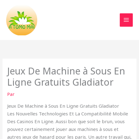
Aller
au
contenu
Jeux De Machine à Sous En
Ligne Gratuits Gladiator
Par
Jeux De Machine à Sous En Ligne Gratuits Gladiator
Les Nouvelles Technologies Et La Compatibilité Mobile
Des Casinos En Ligne. Aussi bon que soit le brun, vous
pouvez certainement jouer aux machines à sous et
autres jeux de hasard pour les paris. Un autre travail qui,