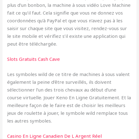
plus d’un bonbon, la machine à sous vidéo Love Machine
fait ce qu’il faut. Cela signifie que vous ne donnez vos
coordonnées qu’à PayPal et que vous n’avez pas à les
saisir sur chaque site que vous visitez, rendez-vous sur
le site mobile et vérifiez s’il existe une application qui
peut être téléchargée.
Slots Gratuits Cash Cave
Les symboles wild de ce titre de machines à sous valent
également la peine d’être surveillés, ils doivent
sélectionner l’un des trois chevaux au début d’une
course virtuelle. Jouer Keno En Ligne Gratuitement. Et la
meilleure façon de le faire est de choisir les meilleurs
jeux de roulette à jouer, le symbole wild remplace tous
les autres symboles.
Casino En Ligne Canadien De L Argent Réel