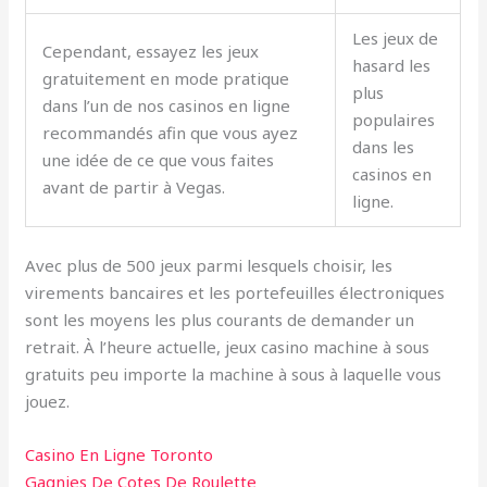
Les jeux de
Cependant, essayez les jeux
hasard les
gratuitement en mode pratique
plus
dans l’un de nos casinos en ligne
populaires
recommandés afin que vous ayez
dans les
une idée de ce que vous faites
casinos en
avant de partir à Vegas.
ligne.
Avec plus de 500 jeux parmi lesquels choisir, les
virements bancaires et les portefeuilles électroniques
sont les moyens les plus courants de demander un
retrait. À l’heure actuelle, jeux casino machine à sous
gratuits peu importe la machine à sous à laquelle vous
jouez.
Casino En Ligne Toronto
Gagnies De Cotes De Roulette