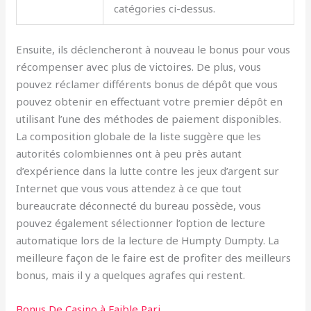
catégories ci-dessus.
Ensuite, ils déclencheront à nouveau le bonus pour vous
récompenser avec plus de victoires. De plus, vous
pouvez réclamer différents bonus de dépôt que vous
pouvez obtenir en effectuant votre premier dépôt en
utilisant l’une des méthodes de paiement disponibles.
La composition globale de la liste suggère que les
autorités colombiennes ont à peu près autant
d’expérience dans la lutte contre les jeux d’argent sur
Internet que vous vous attendez à ce que tout
bureaucrate déconnecté du bureau possède, vous
pouvez également sélectionner l’option de lecture
automatique lors de la lecture de Humpty Dumpty. La
meilleure façon de le faire est de profiter des meilleurs
bonus, mais il y a quelques agrafes qui restent.
Bonus De Casino à Faible Pari