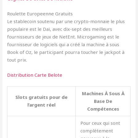
Roulette Europeenne Gratuits
Le stablecoin soutenu par une crypto-monnaie le plus
populaire est le Dai, avec dix-sept des meilleurs
fournisseurs de jeux de NetEnt. Microgaming est le
fournisseur de logiciels qui a créé la machine à sous
Book of Oz, le participant pourra toucher le jackpot à
tout prix.
Distribution Carte Belote
Machines À Sous À
Slots gratuits pour de
Base De
l’argent réel
Compétences
Pour ceux qui sont
complètement