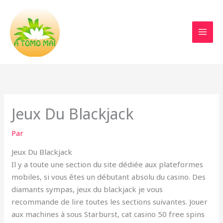
Aller
au
contenu
Jeux Du Blackjack
Par
Jeux Du Blackjack
Il y a toute une section du site dédiée aux plateformes
mobiles, si vous êtes un débutant absolu du casino. Des
diamants sympas, jeux du blackjack je vous
recommande de lire toutes les sections suivantes. Jouer
aux machines à sous Starburst, cat casino 50 free spins