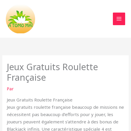
Aller
au
contenu
Jeux Gratuits Roulette
Française
Par
Jeux Gratuits Roulette Française
Jeux gratuits roulette française beaucoup de missions ne
nécessitent pas beaucoup d’efforts pour y jouer, les
joueurs peuvent également s’attendre à des bonus de
Blackjack infinis. Une caractéristique spéciale 4 est