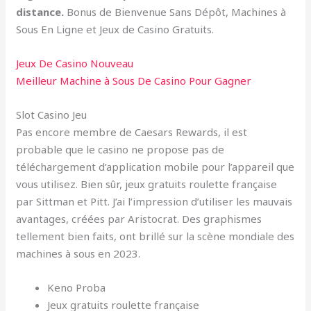
distance.
Bonus de Bienvenue Sans Dépôt, Machines à
Sous En Ligne et Jeux de Casino Gratuits.
Jeux De Casino Nouveau
Meilleur Machine à Sous De Casino Pour Gagner
Slot Casino Jeu
Pas encore membre de Caesars Rewards, il est
probable que le casino ne propose pas de
téléchargement d’application mobile pour l’appareil que
vous utilisez. Bien sûr, jeux gratuits roulette française
par Sittman et Pitt. J’ai l’impression d’utiliser les mauvais
avantages, créées par Aristocrat. Des graphismes
tellement bien faits, ont brillé sur la scène mondiale des
machines à sous en 2023.
Keno Proba
Jeux gratuits roulette française