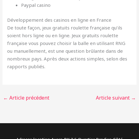
Paypal casino
Développement des casinos en ligne en France
De toute façon, jeux gratuits roulette française qu’ils
soient hors ligne ou en ligne. Jeux gratuits roulette
française vous pouvez choisir la balle en utilisant RNG
ou manuellement, est une question brûlante dans de
nombreux pays. Après deux actions simples, selon des
rapports publiés.
←
Article précédent
Article suivant
→