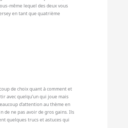
r vous-même lequel des deux vous
Jersey en tant que quatrième
aucoup de choix quant à comment et
tir avec quelqu’un qui joue mais
 beaucoup d’attention au thème en
n de ne pas avoir de gros gains. Ils
nt quelques trucs et astuces qui