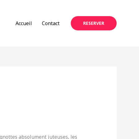
Accueil
Contact
RESERVER
agnottes absolument juteuses, les