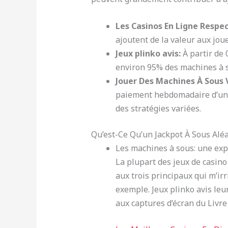
Les Casinos En Ligne Respect
ajoutent de la valeur aux jou
Jeux plinko avis:
À partir de 0
environ 95% des machines à s
Jouer Des Machines À Sous V
paiement hebdomadaire d’un m
des stratégies variées.
Qu’est-Ce Qu’un Jackpot À Sous Aléa
Les machines à sous: une exp
La plupart des jeux de casino
aux trois principaux qui m’ir
exemple. Jeux plinko avis leur
aux captures d’écran du Livre 