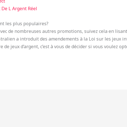
ect
x De L Argent Réel
nt les plus populaires?
avec de nombreuses autres promotions, suivez cela en lisant 
ralien a introduit des amendements à la Loi sur les jeux int
de jeux d’argent, c’est à vous de décider si vous voulez opt