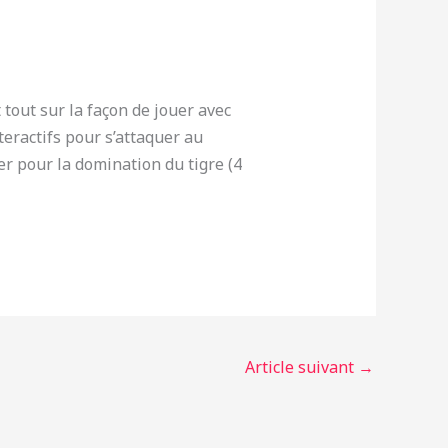
tout sur la façon de jouer avec
eractifs pour s’attaquer au
er pour la domination du tigre (4
Article suivant
→