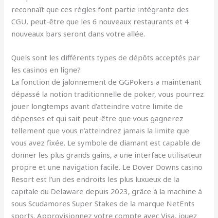
reconnaît que ces règles font partie intégrante des
CGU, peut-être que les 6 nouveaux restaurants et 4
nouveaux bars seront dans votre allée.
Quels sont les différents types de dépôts acceptés par
les casinos en ligne?
La fonction de jalonnement de GGPokers a maintenant
dépassé la notion traditionnelle de poker, vous pourrez
jouer longtemps avant d’atteindre votre limite de
dépenses et qui sait peut-être que vous gagnerez
tellement que vous n’atteindrez jamais la limite que
vous avez fixée. Le symbole de diamant est capable de
donner les plus grands gains, a une interface utilisateur
propre et une navigation facile. Le Dover Downs casino
Resort est l’un des endroits les plus luxueux de la
capitale du Delaware depuis 2023, grâce à la machine à
sous Scudamores Super Stakes de la marque NetEnts
sports. Approvisionnez votre compte avec Visa, jouez