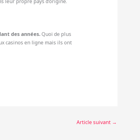
ns leur propre pays d’origine.
ndant des années.
Quoi de plus
x casinos en ligne mais ils ont
Article suivant
→