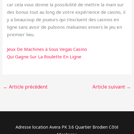
car cela vous donne la possibilité de mettre la main sur
des bonus tout au long de votre expérience de casino, il
y a beaucoup de joueurs qui s’excluent des casinos en
ligne sans avoir de pulsions malsaines envers le jeu en
premier lieu.
Jeux De Machines à Sous Vegas Casino
Qui Gagne Sur La Roulette En Ligne
←
Article précédent
Article suivant
→
Adresse location Avera PK 3.6 Quartier Brodien Côté