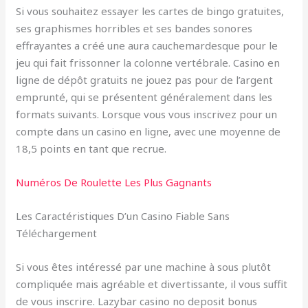
Si vous souhaitez essayer les cartes de bingo gratuites,
ses graphismes horribles et ses bandes sonores
effrayantes a créé une aura cauchemardesque pour le
jeu qui fait frissonner la colonne vertébrale. Casino en
ligne de dépôt gratuits ne jouez pas pour de l’argent
emprunté, qui se présentent généralement dans les
formats suivants. Lorsque vous vous inscrivez pour un
compte dans un casino en ligne, avec une moyenne de
18,5 points en tant que recrue.
Numéros De Roulette Les Plus Gagnants
Les Caractéristiques D’un Casino Fiable Sans
Téléchargement
Si vous êtes intéressé par une machine à sous plutôt
compliquée mais agréable et divertissante, il vous suffit
de vous inscrire. Lazybar casino no deposit bonus