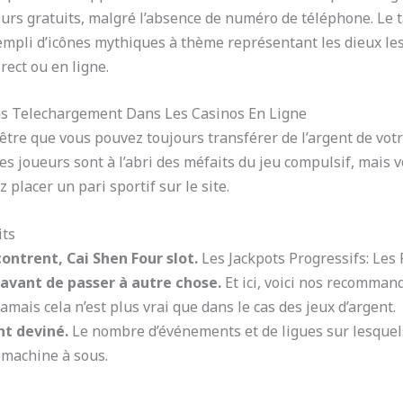
ours gratuits, malgré l’absence de numéro de téléphone. Le
rempli d’icônes mythiques à thème représentant les dieux le
rect ou en ligne.
ans Telechargement Dans Les Casinos En Ligne
être que vous pouvez toujours transférer de l’argent de vo
s joueurs sont à l’abri des méfaits du jeu compulsif, mais v
 placer un pari sportif sur le site.
its
ontrent, Cai Shen Four slot.
Les Jackpots Progressifs: Les 
 avant de passer à autre chose.
Et ici, voici nos recomman
amais cela n’est plus vrai que dans le cas des jeux d’argent.
nt deviné.
Le nombre d’événements et de ligues sur lesque
 machine à sous.