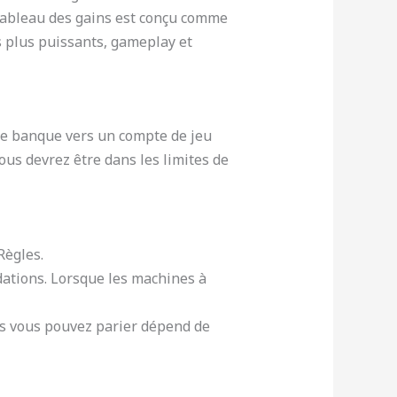
 tableau des gains est conçu comme
s plus puissants, gameplay et
tre banque vers un compte de jeu
ous devrez être dans les limites de
Règles.
dations. Lorsque les machines à
ls vous pouvez parier dépend de