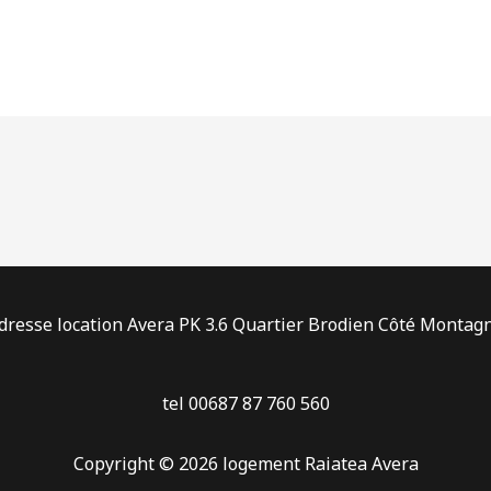
dresse location Avera PK 3.6 Quartier Brodien Côté Montag
tel 00687 87 760 560
Copyright © 2026 logement Raiatea Avera