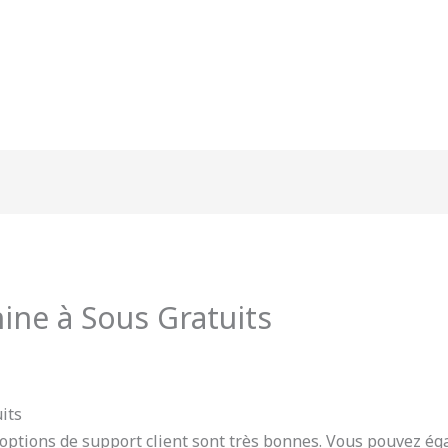
ine à Sous Gratuits
its
 options de support client sont très bonnes. Vous pouvez é