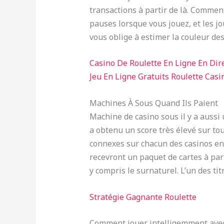
transactions à partir de là. Commen
pauses lorsque vous jouez, et les j
vous oblige à estimer la couleur des
Casino De Roulette En Ligne En Dir
Jeu En Ligne Gratuits Roulette Casi
Machines À Sous Quand Ils Paient
Machine de casino sous il y a aussi
a obtenu un score très élevé sur tou
connexes sur chacun des casinos en 
recevront un paquet de cartes à par
y compris le surnaturel. L’un des tit
Stratégie Gagnante Roulette
Comment jouer intelligemment avec