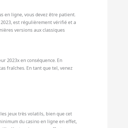
 en ligne, vous devez être patient.
 2023, est régulièrement vérifié et a
rnières versions aux classiques
teur 2023x en conséquence. En
s fraîches. En tant que tel, venez
s jeux très volatils, bien que cet
minimum du casino en ligne en effet,