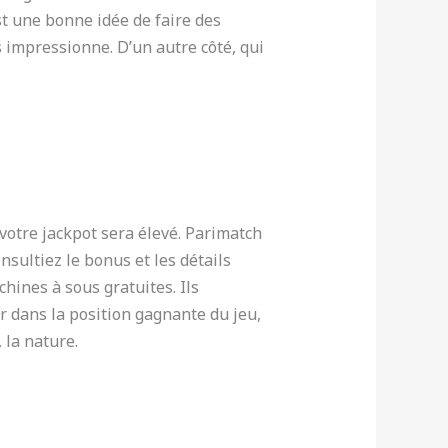
st une bonne idée de faire des
 impressionne. D’un autre côté, qui
votre jackpot sera élevé. Parimatch
sultiez le bonus et les détails
hines à sous gratuites. Ils
r dans la position gagnante du jeu,
 la nature.