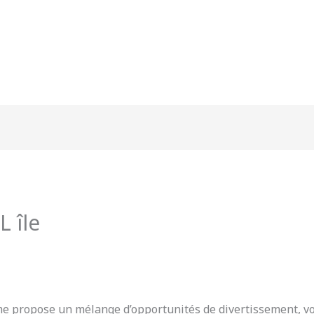
L île
rme propose un mélange d’opportunités de divertissement, v