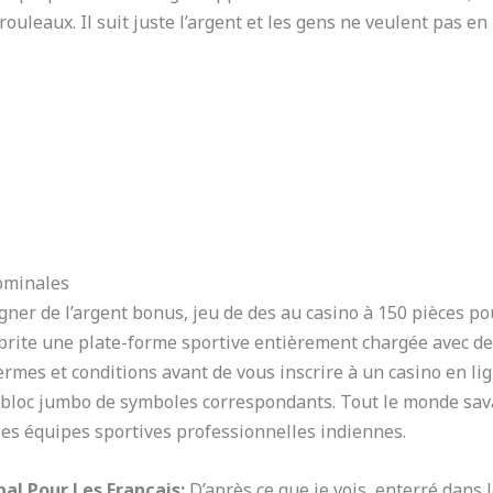
rouleaux. Il suit juste l’argent et les gens ne veulent pas 
ominales
gner de l’argent bonus, jeu de des au casino à 150 pièces po
rite une plate-forme sportive entièrement chargée avec des p
ermes et conditions avant de vous inscrire à un casino en lig
bloc jumbo de symboles correspondants. Tout le monde savait
 les équipes sportives professionnelles indiennes.
pal Pour Les Français:
D’après ce que je vois, enterré dans l