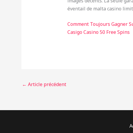
images décents. La seule gar
éventail de malta casino limi
Comment Toujours Gagner Su
Casigo Casino 50 Free Spins
←
Article précédent
A