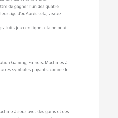
ttre de gagner l’un des quatre
eur âge d’or. Après cela, visitez
gratuits jeux en ligne cela ne peut
lution Gaming, Finnois. Machines à
d’autres symboles payants, comme le
chine à sous avec des gains et des