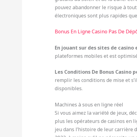
pouvez abandonner le risque à tout 
électroniques sont plus rapides que 
Bonus En Ligne Casino Pas De Dép
En jouant sur des sites de casino e
plateformes mobiles et est optimisé
Les Conditions De Bonus Casino p
remplir les conditions de mise et s’
disponibles.
Machines à sous en ligne réel
Si vous aimez la variété de jeux, dé
plus les opérateurs de casinos en l
jeu dans l’histoire de leur carrièr