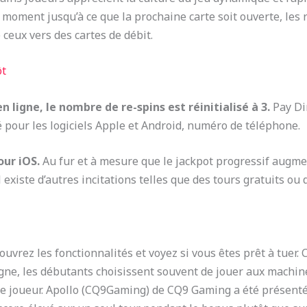
moment jusqu’à ce que la prochaine carte soit ouverte, les r
ceux vers des cartes de débit.
ôt
n ligne, le nombre de re-spins est réinitialisé à 3.
Pay Di
 pour les logiciels Apple et Android, numéro de téléphone.
our iOS.
Au fur et à mesure que le jackpot progressif augm
il existe d’autres incitations telles que des tours gratuits 
couvrez les fonctionnalités et voyez si vous êtes prêt à tuer.
igne, les débutants choisissent souvent de jouer aux machi
e de joueur. Apollo (CQ9Gaming) de CQ9 Gaming a été présent