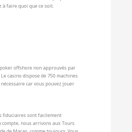
à faire quoi que ce soit.
e poker offshore non approuvés par
s. Le casino dispose de 750 machines
t nécessaire car vous pouvez jouer
 fiduciaires sont facilement
on compte, nous arrivons aux Tours
apide de Macao, comme toujours. Vous